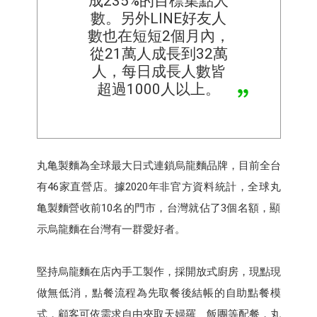
成235%的目標集點人
數。另外LINE好友人
數也在短短2個月內，
從21萬人成長到32萬
人，每日成長人數皆
超過1000人以上。
丸亀製麵為全球最大日式連鎖烏龍麵品牌，目前全台
有46家直營店。據2020年非官方資料統計，全球丸
亀製麵營收前10名的門市，台灣就佔了3個名額，顯
示烏龍麵在台灣有一群愛好者。
堅持烏龍麵在店內手工製作，採開放式廚房，現點現
做無低消，點餐流程為先取餐後結帳的自助點餐模
式，顧客可依需求自由夾取天婦羅、飯團等配餐，丸