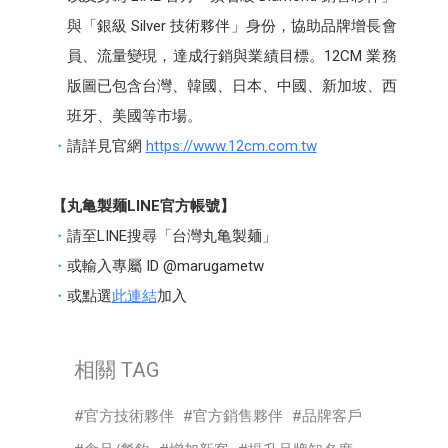
與「銀級 Silver 技術夥伴」身份，協助品牌增長會
員、流量變現，達成行銷與業績目標。12CM 業務
版圖已包含台灣、韓國、日本、中國、新加坡、西
班牙、美國等市場。
請詳見官網
https://www.12cm.com.tw
【丸亀製麺LINE官方帳號】
請至LINE搜尋「台灣丸亀製麺」
或輸入專屬 ID @marugametw
或點選
此連結
加入
相關 TAG
官方技術夥伴
官方銷售夥伴
品牌客戶