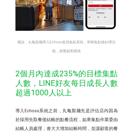
圖說：丸亀製麺導入Echoss會員集點系統，舉辦集點換好禮活
動，維繫顧客關係
2個月內達成235%的目標集點
人數，LINE好友每日成長人數
超過1000人以上
導入Echoss系統之前，丸亀製麺先是評估店內因為
於採用先取餐後結帳的點餐流程，如果集點作業委由
結帳人員處理，會大大增加結帳時間，並讓顧客的餐