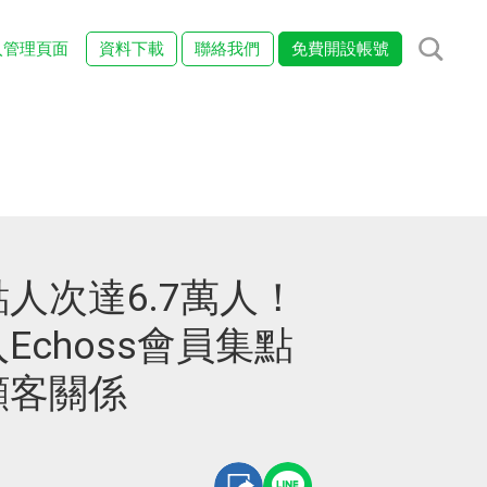
入管理頁面
資料下載
聯絡我們
免費開設帳號
人次達6.7萬人！
Echoss會員集點
顧客關係