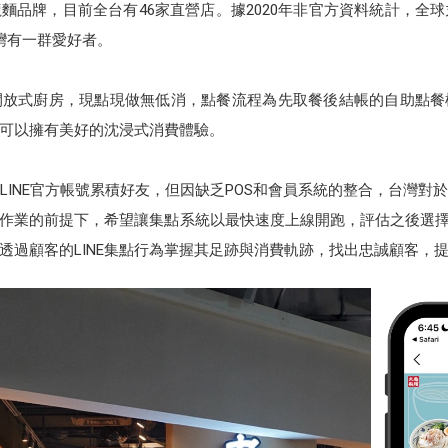
麵品牌，目前全台有46家直營店。據2020年非官方資料統計，全球
灣有一群愛好者。
開放式廚房，現點現做無低消，點餐流程為先取餐後結帳的自助點餐
可以擁有美好的沈浸式消費體驗。
LINE官方帳號累積好友，但因缺乏POS和會員系統的整合，台灣對
的前提下，希望讓集點系統以最快速度上線開跑，評估之後選擇導入的是 12
透過顧客的LINE集點行為掌握其足跡與消費軌跡，找出忠誠顧客，