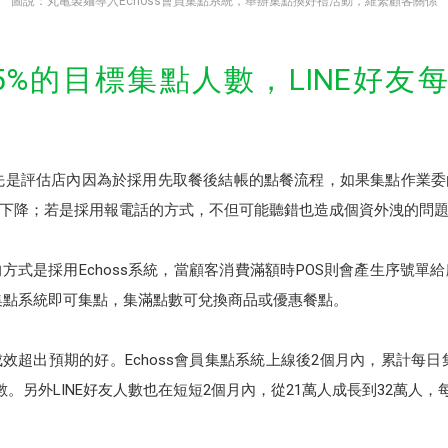
圖說：丸亀製麺導入Echoss會員集點系統，舉辦集點換好禮活動，維繫顧客關係
5%的目標集點人數，LINE好
製麺先是評估店內因為於採用先取餐後結帳的點餐流程，如果集點作業
下降；若是採用報電話的方式，不但可能聽錯也造成個資外洩的問
方式是採用Echoss系統，當顧客消費滿額時POS則會產生序號單
oss集點系統即可集點，集滿點數可兌換商品或優惠餐點。
超出預期的好。Echoss會員集點系統上線後2個月內，累計每日
人數。另外LINE好友人數也在短短2個月內，從21萬人成長到32萬人，