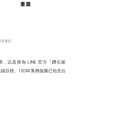
優惠餐點。
應用，以及身為 LINE 官方「鑽石級
業績目標。12CM 業務版圖已包含台