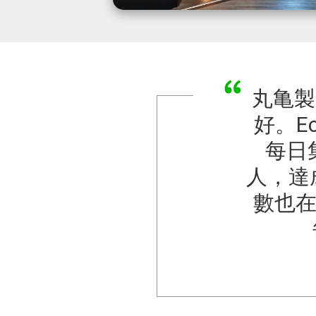
丸亀製
好。E
每日
人，達
數也在