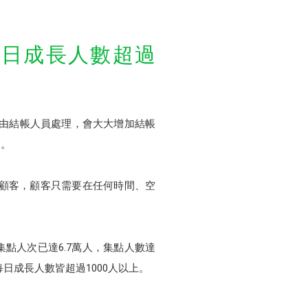
友每日成長人數超過
委由結帳人員處理，會大大增加結帳
題。
給顧客，顧客只需要在任何時間、空
集點人次已達6.7萬人，集點人數達
每日成長人數皆超過1000人以上。