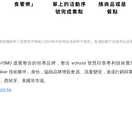
亀製麺顧客只需要將序號輸入到LINE內的集點系統即可集點，集滿點數可兌換商品或
為 O2O/OMO 虛實整合的領導品牌，整合 echoss 智慧印章專利技術
級 Silver 技術夥伴」身份，協助品牌增長會員、流量變現，達成行銷與
、西班牙、美國等市場。
com.tw