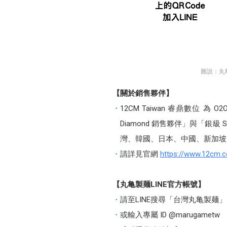
圖說：丸
【關於銷售夥伴】
12CM Taiwan 睿鼎數位 
Diamond 銷售夥伴」與「銀
灣、韓國、日本、中國、新加坡
請詳見官網
https://www.12cm.
【丸亀製麺LINE官方帳號】
請至LINE搜尋「台灣丸亀製麺」
或輸入專屬 ID @marugametw