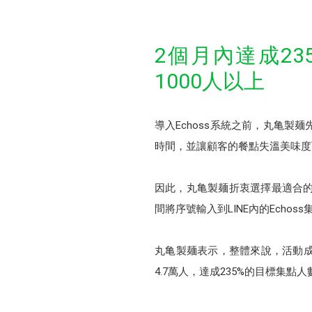
2個月內達成23
1000人以上
導入Echoss系統之前，丸亀
時間，並讓顧客的餐點失溫美味度
因此，丸亀製麺折衷選擇最適合的
間將序號輸入到LINE內的Ech
丸亀製麺表示，整體來說，活動成效
4.7萬人，達成235%的目標集點