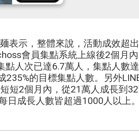
麺表示，整體來說，活動成效超
choss會員集點系統上線後2個月
集點人次已達6.7萬人，集點人數達4
成235%的目標集點人數。另外LIN
短短2個月內，從21萬人成長到3
每日成長人數皆超過1000人以上