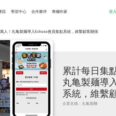
專區
學習中心
合作夥伴
專欄作家
登
7萬人！丸亀製麺導入Echoss會員集點系統，維繫顧客關係
累計每日集點
丸亀製麺導入
系統，維繫
企業名稱：丸亀製麵