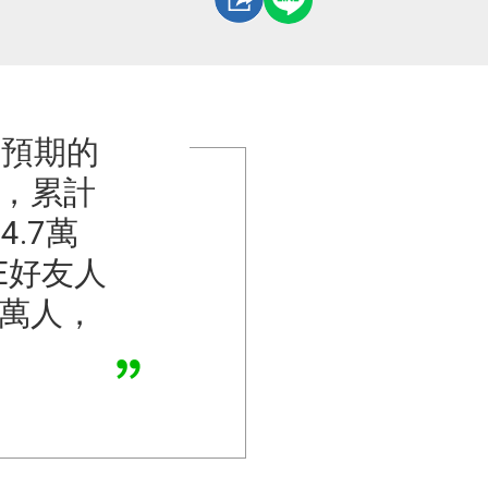
出預期的
內，累計
.7萬
E好友人
2萬人，
。