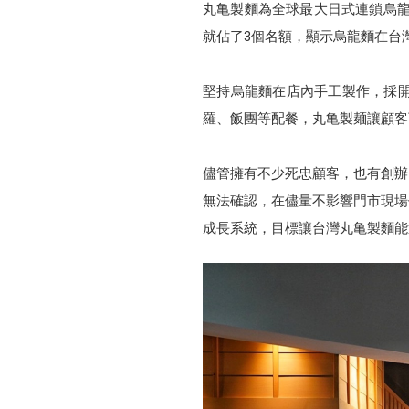
丸亀製麵為全球最大日式連鎖烏龍
就佔了3個名額，顯示烏龍麵在台
堅持烏龍麵在店內手工製作，採
羅、飯團等配餐，丸亀製麺讓顧客
儘管擁有不少死忠顧客，也有創辦
無法確認，在儘量不影響門市現場作業
成長系統，目標讓台灣丸亀製麵能