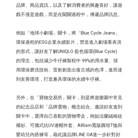
品牌、商品資訊，以及了解消費者的興趣喜好，讓遊
戲不僅是遊戲，而是在闖關過程中，傳遞品牌訊息。
例如「地球小劇場」關卡，將「Blue Cycle Jeans」
環保過程的ESG企業永續影片，營造進入劇場看表演
的形式，讓好友了解UNIQLO 藍色循環(Blue Cycle)
的理念，包括減少牛仔褲製程中 99%的用水量、採
用環保磨洗技術、雷射創造出復古感的色澤，進而達
到友善環境，打造兼具環保的永續牛仔褲。
另外，在「寶物交易所」關卡，則是將遊樂園中常見
的紀念品店和「品牌選物」概念結合。邀請好友進到
關卡中，選擇自己喜歡的寶物帶走，例如法蘭絨格紋
襯衫、可攜式抗UV連帽外套、AIRism寬版圓領T恤與
嬰幼兒內搭褲等，藉此讓品牌LINE OA進一步針對好