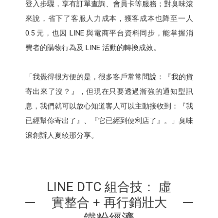
登入步驟，享有訂單查詢、會員卡等服務；對臭味滾
來說，省下了客服人力成本，獲客成本也降至一人
0.5 元，也因 LINE 與電商平台資料同步，能掌握消
費者的購物行為及 LINE 活動的轉換成效。
「我覺得很方便的是，很多客戶常常問說：『我的貨
寄出來了沒？』，但現在只要透過漸強的通知型訊
息，我們就可以放心知道客人可以主動接收到：『我
已經幫你寄出了』、『它已經到便利店了』。」臭味
滾創辦人夏綾那分享。
LINE DTC 組合技： 虛
實整合 + 再行銷壯大
鐵粉經濟