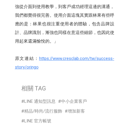
強從介面到使用教學，到客戶成功經理這邊的溝通，
我們都覺得很完善。使用介面這塊其實跟林果有些呼
應的是：林果也很注重使用者的體驗，包含品牌設
計、品牌識別，漸強也同樣在意這些細節，也因此使
用起來還滿愉悅的。」
原文連結：
https://www.cresclab.com/tw/success-
story/oringo
相關 TAG
LINE 通知型訊息
中小企業客戶
精品/時尚/流行服飾
增加新客
LINE 官方帳號