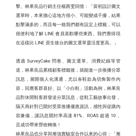
擊。林果良品行銷主任楊茜雯回憶：「當初設計圖文
選單時，本來擔心這地方很小、可能變成干擾，結果
點擊滿多的，而且每一格我們都有設定上標籤，可以
很便利地了解 LINE 會員喜歡哪些東西。我們覺得現
在這樣比 LINE 原生後台的圖文選單靈活度更高。」
透過 SurveyCake 問卷、圖文選單、消費紀錄等管
道，林果良品累積顧客標籤後，就能進一步推播分眾
訊息，展開個人化溝通，尤以各鞋款為切角製作內
容，回應客群喜好。以「小白鞋」活動為例，林果良
品對休閒鞋客群發送分眾訊息，從鞋工藝故事出發，
隔天再針對已開封受眾推播優惠資訊，感性與促購內
容兼備，讓訊息開封率高達 81%、ROAS 超過 10，
且成功帶來營收轉換！
林果良品也分享與漸強實驗室合作以來的心得：「漸