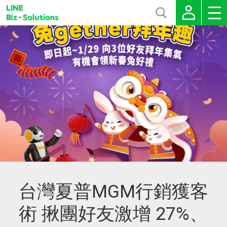
台灣夏普MGM行銷獲客
術 揪團好友激增 27%、