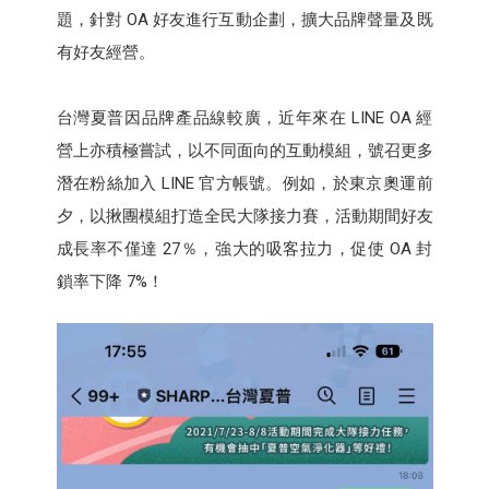
題，針對 OA 好友進行互動企劃，擴大品牌聲量及既
有好友經營。
台灣夏普因品牌產品線較廣，近年來在 LINE OA 經
營上亦積極嘗試，以不同面向的互動模組，號召更多
潛在粉絲加入 LINE 官方帳號。例如，於東京奧運前
夕，以揪團模組打造全民大隊接力賽，活動期間好友
成長率不僅達 27％，強大的吸客拉力，促使 OA 封
鎖率下降 7%！