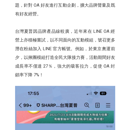
題，針對 OA 好友進行互動企劃，擴大品牌聲量及既
有好友經營。
台灣夏普因品牌產品線較廣，近年來在 LINE OA 經
營上亦積極嘗試，以不同面向的互動模組，號召更多
潛在粉絲加入 LINE 官方帳號。例如，於東京奧運前
夕，以揪團模組打造全民大隊接力賽，活動期間好友
成長率不僅達 27％，強大的吸客拉力，促使 OA 封
鎖率下降 7%！