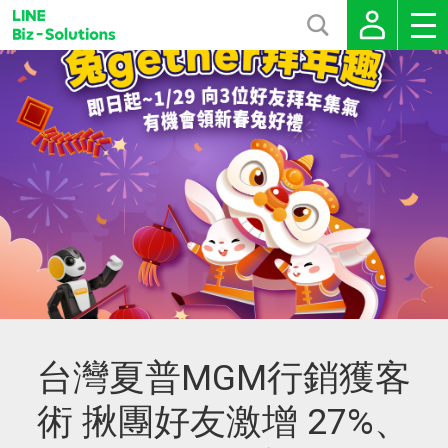
台灣夏普MGM行銷獲客
術 揪團好友激增 27%、