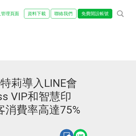
入管理頁面
資料下載
聯絡我們
免費開設帳號
la詩特莉導入LINE會
ss VIP和智慧印
客消費率高達75%