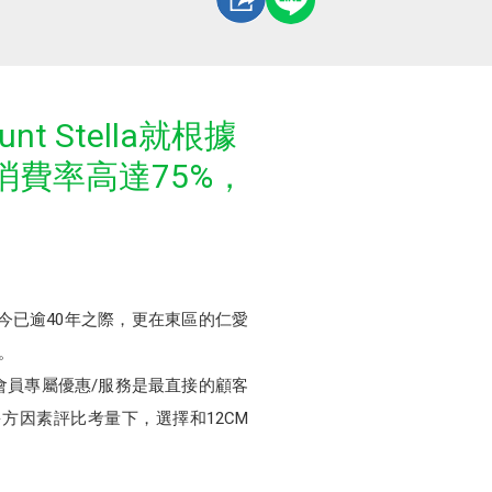
t Stella就根據
費率高達75%，
立至今已逾40年之際，更在東區的仁愛
房。
點與會員專屬優惠/服務是最直接的顧客
多方因素評比考量下，選擇和12CM