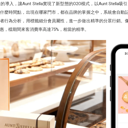
導入，讓Aunt Stella實現了新型態的O2O模式，以Aunt Stel
麼時間點，出現在哪家門市，都在品牌的掌握之中，系統會自動記錄顧客資
行為分析，用標籤細分會員屬性，進一步做出精準的分眾行銷。像今年新年
惠，檔期間來客消費率高達75%，相當的精準。