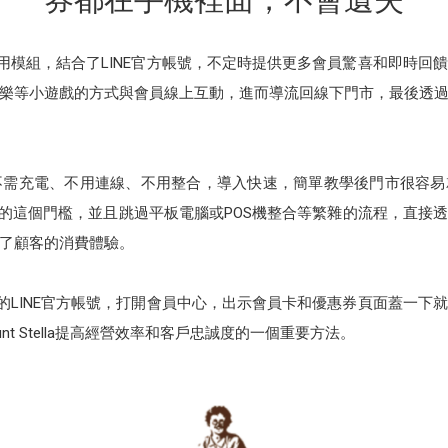
的多元應用模組，結合了LINE官方帳號，不定時提供更多會員驚喜和即
樂等小遊戲的方式與會員線上互動，進而導流回線下門市，最後透
章不需充電、不用連線、不用整合，導入快速，簡單教學後門市很容
員的這個門檻，並且跳過平板電腦或POS機整合等繁雜的流程，直接
了顧客的消費體驗。
ella的LINE官方帳號，打開會員中心，出示會員卡和優惠券頁面蓋
t Stella提高經營效率和客戶忠誠度的一個重要方法。