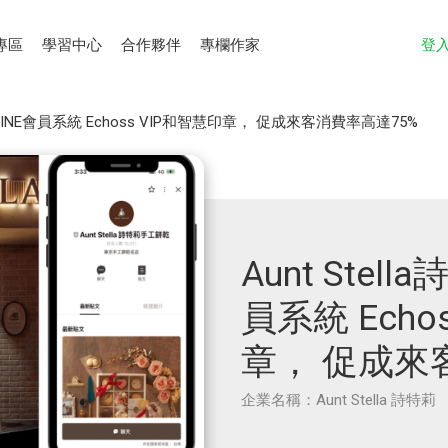
專區
學習中心
合作夥伴
專欄作家
登
導入LINE會員系統 Echoss VIP和智慧印章， 促成來客消費率高達75%
Aunt Stel
員系統 Echo
章， 促成來
企業名稱：Aunt Stella 詩特莉