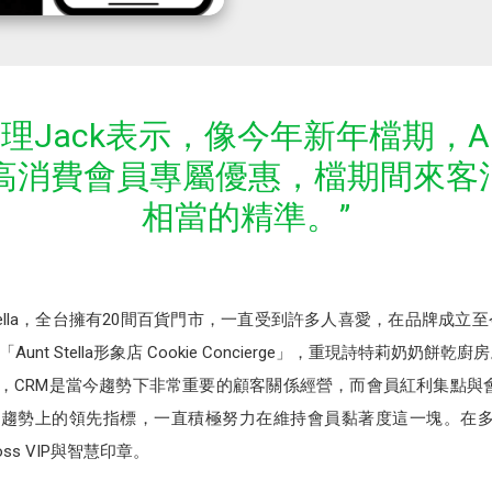
la總經理Jack表示，像今年新年檔期，Aun
高消費會員專屬優惠，檔期間來客消
相當的精準。”
Stella，全台擁有20間百貨門市，一直受到許多人喜愛，在品牌成
 Stella形象店 Cookie Concierge」，重現詩特莉奶奶餅乾廚
k崔峻傑表示，CRM是當今趨勢下非常重要的顧客關係經營，而會員紅利集
a致力成為趨勢上的領先指標，一直積極努力在維持會員黏著度這一塊。在
oss VIP與智慧印章。