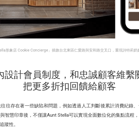
 Stella形象店 Cookie Concierge」插旗台北東區仁愛路與安和路交叉口，重現詩特莉
NE內設計會員制度，和忠誠顧客維繫
把更多折扣回饋給顧客
系統往往存在著一些缺陷和問題，例如透過人工判斷後累計消費紀錄
VIP與智慧印章後，不僅讓Aunt Stella可以實現全面數位化的集點
追蹤性。