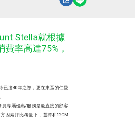
t Stella就根據
費率高達75%，
立至今已逾40年之際，更在東區的仁愛
房。
點與會員專屬優惠/服務是最直接的顧客
多方因素評比考量下，選擇和12CM