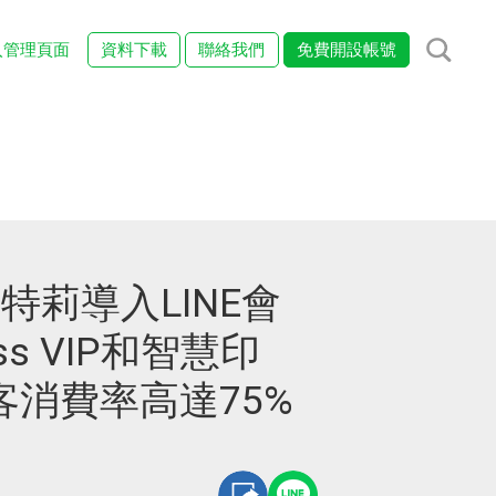
入管理頁面
資料下載
聯絡我們
免費開設帳號
la詩特莉導入LINE會
ss VIP和智慧印
客消費率高達75%