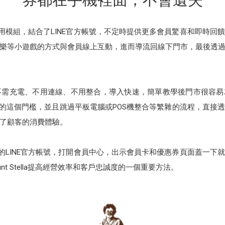
的多元應用模組，結合了LINE官方帳號，不定時提供更多會員驚喜和即
樂等小遊戲的方式與會員線上互動，進而導流回線下門市，最後透
章不需充電、不用連線、不用整合，導入快速，簡單教學後門市很容
員的這個門檻，並且跳過平板電腦或POS機整合等繁雜的流程，直接
了顧客的消費體驗。
ella的LINE官方帳號，打開會員中心，出示會員卡和優惠券頁面蓋
t Stella提高經營效率和客戶忠誠度的一個重要方法。