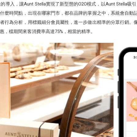
導入，讓Aunt Stella實現了新型態的O2O模式，以Aunt Stel
麼時間點，出現在哪家門市，都在品牌的掌握之中，系統會自動記錄顧客資
行為分析，用標籤細分會員屬性，進一步做出精準的分眾行銷。像今年新年
惠，檔期間來客消費率高達75%，相當的精準。