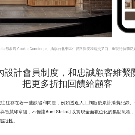
 Stella形象店 Cookie Concierge」插旗台北東區仁愛路與安和路交叉口，重現詩特莉
NE內設計會員制度，和忠誠顧客維繫
把更多折扣回饋給顧客
系統往往存在著一些缺陷和問題，例如透過人工判斷後累計消費紀錄
VIP與智慧印章後，不僅讓Aunt Stella可以實現全面數位化的集點
追蹤性。