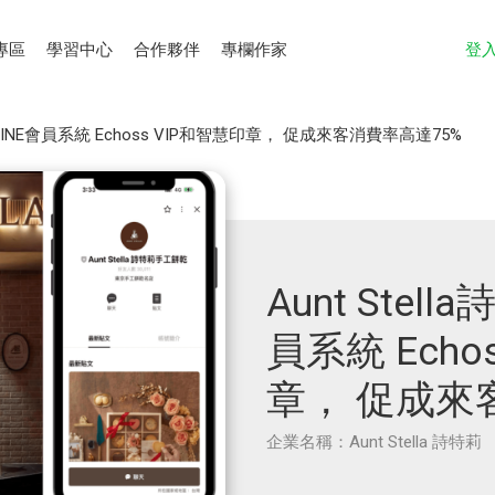
專區
學習中心
合作夥伴
專欄作家
登
導入LINE會員系統 Echoss VIP和智慧印章， 促成來客消費率高達75%
Aunt Stel
員系統 Echo
章， 促成來
企業名稱：Aunt Stella 詩特莉