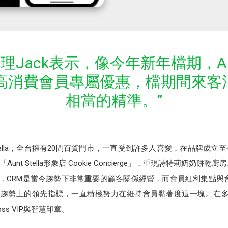
la總經理Jack表示，像今年新年檔期，Aun
高消費會員專屬優惠，檔期間來客消
相當的精準。”
Stella，全台擁有20間百貨門市，一直受到許多人喜愛，在品牌成
 Stella形象店 Cookie Concierge」，重現詩特莉奶奶餅乾廚
k崔峻傑表示，CRM是當今趨勢下非常重要的顧客關係經營，而會員紅利集
a致力成為趨勢上的領先指標，一直積極努力在維持會員黏著度這一塊。在
oss VIP與智慧印章。