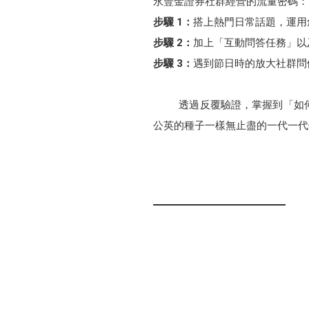
永豐金證券社群經營的流量密碼：「有
步驟 1：
搭上熱門日常話題，運用
步驟 2：
加上「互動問答任務」以
步驟 3：
遇到節日時的放大社群問
透過反覆驗證，掌握到「如何觸
公英的種子一樣無止盡的一代一代