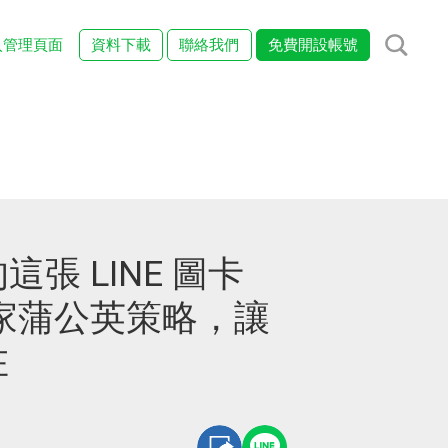
入管理頁面
資料下載
聯絡我們
免費開設帳號
張 LINE 圖卡
家蒲公英策略，讓
在