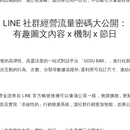
則以獨創的「蒲公英策略」成功專注用戶目光，不但吸引大量新好
LINE 社群經營流量密碼大公開：
有趣圖文內容 x 機制 x 節日
隊研發的高彈性、高靈活度的一站式對話平台 「GOSU BAR」，進行
互動的行為、次數、分類等數據追蹤外; 還利用可自訂尺寸、連結位置
金證券在 LINE 官方帳號推播可以像蒲公英一樣，無限擴散 ; 
並且實現「非線性的」行銷推廣系統，讓社群行銷更加智能，並將