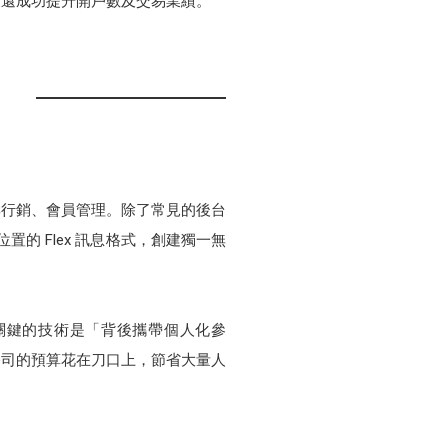
友還成功提升開戶數及交易業績。
社群行銷、會員管理。除了常見的後台
的 Flex 訊息格式，創建獨一無
更關鍵的技術是「背後攜帶個人化參
公司的預算花在刀口上，節省大量人