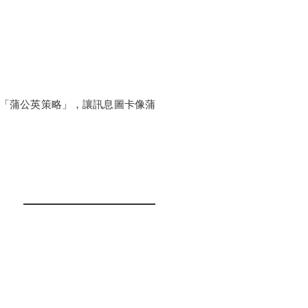
「蒲公英策略」，讓訊息圖卡像蒲