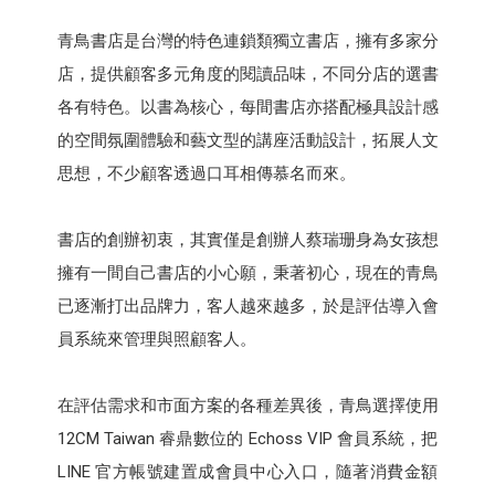
青鳥書店是台灣的特色連鎖類獨立書店，擁有多家分
店，提供顧客多元角度的閱讀品味，不同分店的選書
各有特色。以書為核心，每間書店亦搭配極具設計感
的空間氛圍體驗和藝文型的講座活動設計，拓展人文
思想，不少顧客透過口耳相傳慕名而來。
書店的創辦初衷，其實僅是創辦人蔡瑞珊身為女孩想
擁有一間自己書店的小心願，秉著初心，現在的青鳥
已逐漸打出品牌力，客人越來越多，於是評估導入會
員系統來管理與照顧客人。
在評估需求和市面方案的各種差異後，青鳥選擇使用
12CM Taiwan 睿鼎數位的 Echoss VIP 會員系統，把
LINE 官方帳號建置成會員中心入口，隨著消費金額