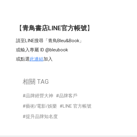
【
青鳥書店LINE官方帳號
】
請至LINE搜尋「青鳥Bleu&Book」
或輸入專屬 ID @bleubook
或點選
此連結
加入
相關 TAG
品牌經營大神
品牌客戶
藝術/電影/娛樂
LINE 官方帳號
提升品牌知名度