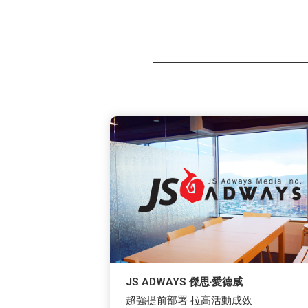
JS ADWAYS 傑思‧愛德威
超強提前部署 拉高活動成效