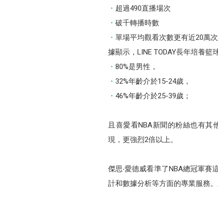
超過490直播場次
破千轉播時數
單場平均觀看次數更有近20萬次
據顯示，LINE TODAY長年培
80%是男性，
32%年齡介於15-24歲，
46%年齡介於25-39歲；
且喜愛看NBA新聞的粉絲也有其他
現，更強烈2倍以上。
傑思‧愛德威看準了NBA總冠軍賽這
計和數據分析等方面的專業服務。