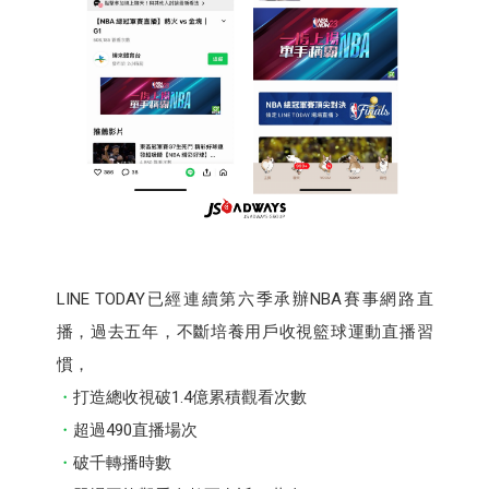
LINE TODAY已經連續第六季承辦NBA賽事網路直
播，過去五年，不斷培養用戶收視籃球運動直播習
慣，
打造總收視破1.4億累積觀看次數
超過490直播場次
破千轉播時數