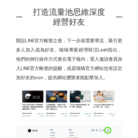
打造流量池思維深度
經營好友
開設LINE官方帳號之後，下一步就需要導流，吸引更
多人加入成為好友。嘖嘖專案經理韓澐Leah指出，
他們的例行操作方式會在電子報內，置入邀請會員加
入LINE官方帳號的提醒，或是嘖嘖官方網站也有設定
加好友的icon，提供網站瀏覽者能點擊加入。