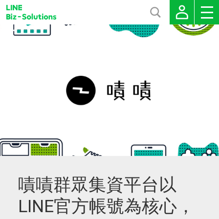
嘖嘖群眾集資平台以
LINE官方帳號為核心，