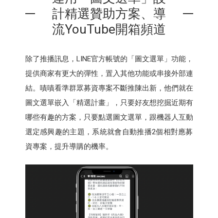
計精選贊助方案、導
流YouTube開箱頻道
除了推播訊息，LINE官方帳號的「圖文選單」功能，
提供商家有更大的彈性，置入其他功能或串接外部連
結。嘖嘖看準群眾募資專案不斷推陳出新，他們就在
圖文選單嵌入「精選計畫」，只要好友想挖掘近期有
哪些有趣的方案，只要點選圖文選單，跟機器人互動
選定感興趣的主題，系統就會自動推播2個相對應募
資專案，提升導購的機率。