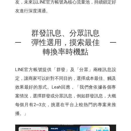
友，未來以LINE官方帳號為核心流量池，持續鎖定好
友進行深度溝通。
群發訊息、分眾訊息
彈性選用，摸索最佳
轉換率時機點
LINE官方帳號提供「群發」及「分眾」兩種訊息設
定，讓商家可以針對不同目的，選擇成本最佳、觸及
效果最好的形式。Leah回應，「我們會依據各個專
案情況，選擇群發或分眾訊息，例如群發訊息，大概
每個月有2~3次，挑選在平台上較熱門的專案來推
播。」