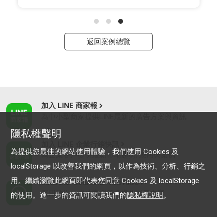
返回案例總覽
加入 LINE 商家報
為中小型商家提供LINE最新的廣告方案與資訊
隱私權聲明
加入 LINE 企業行銷快訊
為提供您最佳的網站使用體驗，我們使用 Cookies 及
為企業客戶提供最新市場趨勢, 應用與案例
localStorage 以改善我們的網頁，以作為技術、分析、行銷之
用。繼續瀏覽此網頁即代表您同意 Cookies 及 localStorage
LINE Biz-Solutions YouTube
實用教學、成功案例等多樣化影音內容
的使用。進一步的資訊可閱讀我們的
隱私權說明
。