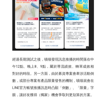
經過長期測試之後，嘖嘖發現訊息推播的時間落在中
午12點、晚上8、9點，屬於導流績效、轉單成效相
對好的時段。另一方面，由於募資專案會牽涉活動倒
數，或部分專案有產品限量發售的機制，嘖嘖就會在
LINE官方帳號推播訊息時凸顯「倒數」、「限量」字
眼，讓好友獲得（獨家）機會爭取到更划算的方案。