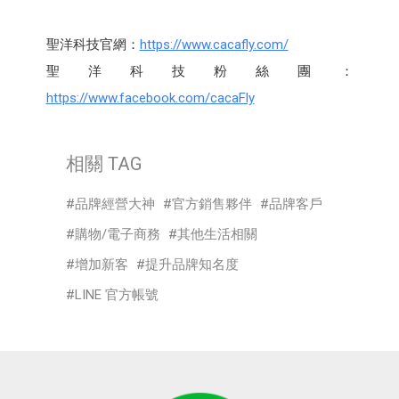
聖洋科技官網：
https://www.cacafly.com/
聖洋科技粉絲團：
https://www.facebook.com/cacaFly
相關 TAG
品牌經營大神
官方銷售夥伴
品牌客戶
購物/電子商務
其他生活相關
增加新客
提升品牌知名度
LINE 官方帳號