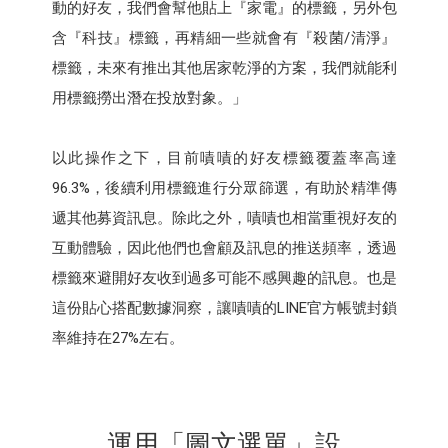
動的好友，我們會幫他貼上『家電』的標籤，另外包
含『科技』標籤，再精細一些就會有『殺菌/清淨』
標籤，未來有推出其他居家乾淨的方案，我們就能利
用標籤撈出潛在投放對象。」
以此操作之下，目前嘖嘖的好友標籤覆蓋率高達
96.3%，後續利用標籤進行分眾篩選，有助於精準傳
遞其他募資訊息。除此之外，嘖嘖也相當重視好友的
互動體驗，因此他們也會顧及訊息的推送頻率，透過
標籤來避開好友收到過多可能不感興趣的訊息。也是
這份貼心搭配數據洞察，讓嘖嘖的LINE官方帳號封鎖
率維持在27%左右。
運用「圖文選單」設