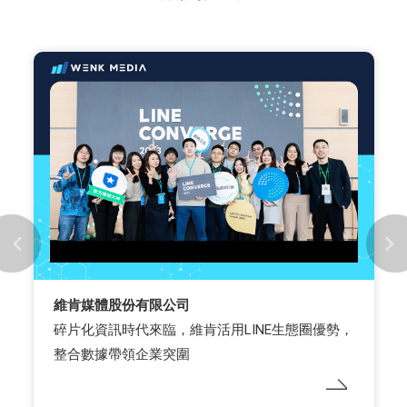
維肯媒體股份有限公司
碎片化資訊時代來臨，維肯活用LINE生態圈優勢，
整合數據帶領企業突圍