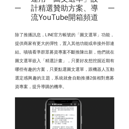
計精選贊助方案、導
流YouTube開箱頻道
除了推播訊息，LINE官方帳號的「圖文選單」功能，
提供商家有更大的彈性，置入其他功能或串接外部連
結。嘖嘖看準群眾募資專案不斷推陳出新，他們就在
圖文選單嵌入「精選計畫」，只要好友想挖掘近期有
哪些有趣的方案，只要點選圖文選單，跟機器人互動
選定感興趣的主題，系統就會自動推播2個相對應募
資專案，提升導購的機率。