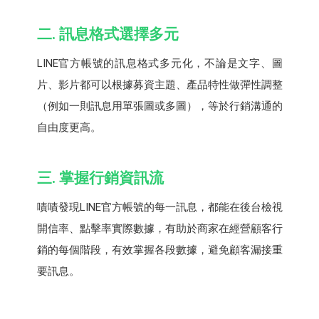
二.
訊息格式選擇多元
LINE官方帳號的訊息格式多元化，不論是文字、圖
片、影片都可以根據募資主題、產品特性做彈性調整
（例如一則訊息用單張圖或多圖），等於行銷溝通的
自由度更高。
三.
掌握行銷資訊流
嘖嘖發現LINE官方帳號的每一訊息，都能在後台檢視
開信率、點擊率實際數據，有助於商家在經營顧客行
銷的每個階段，有效掌握各段數據，避免顧客漏接重
要訊息。