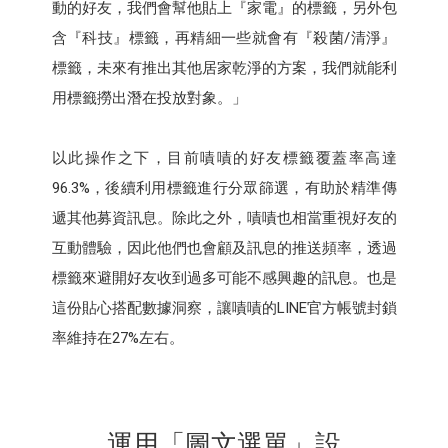
動的好友，我們會幫他貼上『家電』的標籤，另外包
含『科技』標籤，再精細一些就會有『殺菌/清淨』
標籤，未來有推出其他居家乾淨的方案，我們就能利
用標籤撈出潛在投放對象。」
以此操作之下，目前嘖嘖的好友標籤覆蓋率高達
96.3%，後續利用標籤進行分眾篩選，有助於精準傳
遞其他募資訊息。除此之外，嘖嘖也相當重視好友的
互動體驗，因此他們也會顧及訊息的推送頻率，透過
標籤來避開好友收到過多可能不感興趣的訊息。也是
這份貼心搭配數據洞察，讓嘖嘖的LINE官方帳號封鎖
率維持在27%左右。
運用「圖文選單」設