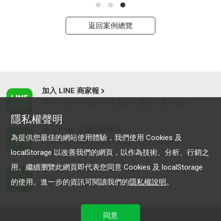
返回案例總覽
加入 LINE 商家報
為中小型商家提供LINE最新的廣告方案與資訊
隱私權聲明
加入 LINE 企業行銷快訊
為提供您最佳的網站使用體驗，我們使用 Cookies 及
為企業客戶提供最新市場趨勢, 應用與案例
localStorage 以改善我們的網頁，以作為技術、分析、行銷之
用。繼續瀏覽此網頁即代表您同意 Cookies 及 localStorage
LINE Biz-Solutions YouTube
實用教學、成功案例等多樣化影音內容
的使用。進一步的資訊可閱讀我們的
隱私權說明
。
同意
最新動態
｜
服務條款
｜
關於LINE