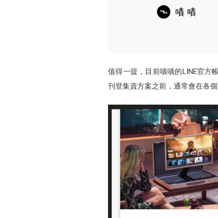
值得一提，目前嘖嘖的LINE官方
刊登集資方案之前，通常會在各個