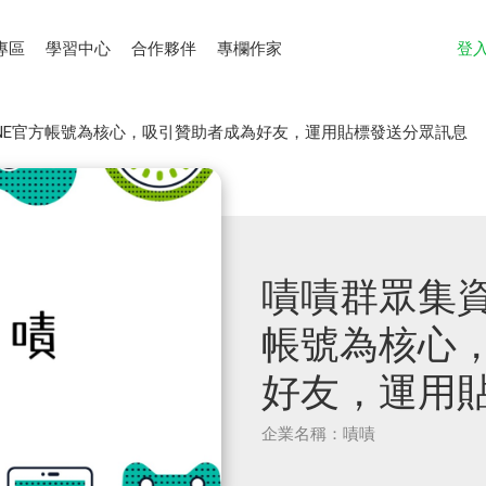
專區
學習中心
合作夥伴
專欄作家
登
INE官方帳號為核心，吸引贊助者成為好友，運用貼標發送分眾訊息
嘖嘖群眾集資
帳號為核心
好友，運用
企業名稱：嘖嘖