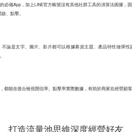
裡的必備App，加上LINE官方帳號沒有其他社群工具的演算法困擾
開啟、點擊。
化，不論是文字、圖片、影片都可以根據募資主題、產品特性做彈
。
訊息，都能在後台檢視開信率、點擊率實際數據，有助於商家在經營顧
打造流量池思維深度經營好友