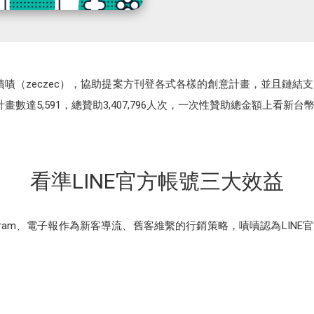
嘖嘖（zeczec），協助提案方刊登各式各樣的創意計畫，並且鏈結
數達5,591，總贊助3,407,796人次，一次性贊助總金額上看新台
看準LINE官方帳號三大效益
agram、電子報作為新客導流、舊客維繫的行銷策略，嘖嘖認為LIN