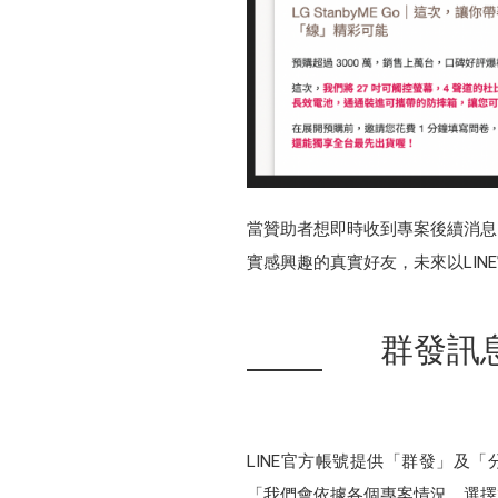
當贊助者想即時收到專案後續消息
實感興趣的真實好友，未來以LI
群發訊
LINE官方帳號提供「群發」及
「我們會依據各個專案情況，選擇