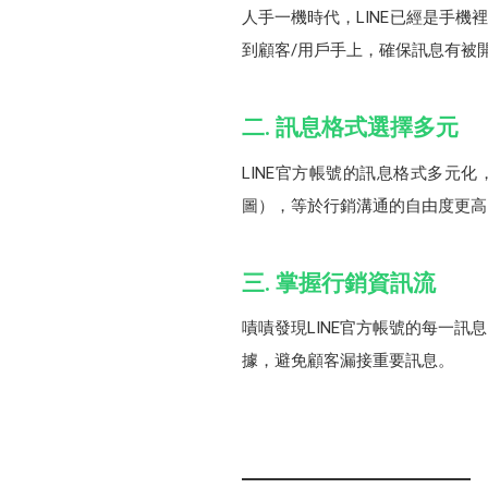
人手一機時代，LINE已經是手機
到顧客/用戶手上，確保訊息有被
二.
訊息格式選擇多元
LINE官方帳號的訊息格式多元
圖），等於行銷溝通的自由度更高
三.
掌握行銷資訊流
嘖嘖發現LINE官方帳號的每一
據，避免顧客漏接重要訊息。