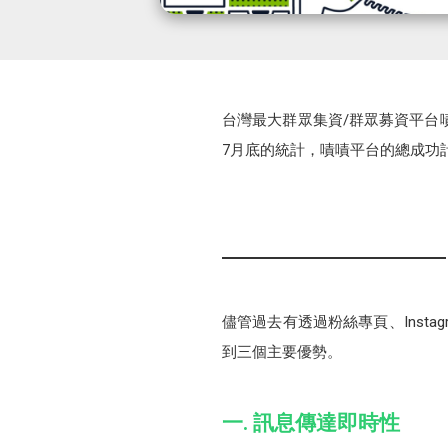
台灣最大群眾集資/群眾募資平台
7月底的統計，嘖嘖平台的總成功計畫
儘管過去有透過粉絲專頁、Inst
到三個主要優勢。
一.
訊息傳達即時性