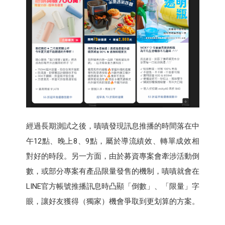
經過長期測試之後，嘖嘖發現訊息推播的時間落在中
午12點、晚上8、9點，屬於導流績效、轉單成效相
對好的時段。另一方面，由於募資專案會牽涉活動倒
數，或部分專案有產品限量發售的機制，嘖嘖就會在
LINE官方帳號推播訊息時凸顯「倒數」、「限量」字
眼，讓好友獲得（獨家）機會爭取到更划算的方案。