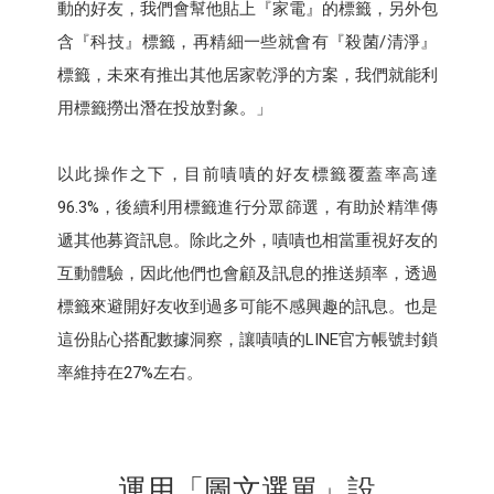
動的好友，我們會幫他貼上『家電』的標籤，另外包
含『科技』標籤，再精細一些就會有『殺菌/清淨』
標籤，未來有推出其他居家乾淨的方案，我們就能利
用標籤撈出潛在投放對象。」
以此操作之下，目前嘖嘖的好友標籤覆蓋率高達
96.3%，後續利用標籤進行分眾篩選，有助於精準傳
遞其他募資訊息。除此之外，嘖嘖也相當重視好友的
互動體驗，因此他們也會顧及訊息的推送頻率，透過
標籤來避開好友收到過多可能不感興趣的訊息。也是
這份貼心搭配數據洞察，讓嘖嘖的LINE官方帳號封鎖
率維持在27%左右。
運用「圖文選單」設