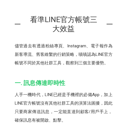
看準LINE官方帳號三
大效益
儘管過去有透過粉絲專頁、Instagram、電子報作為
新客導流、舊客維繫的行銷策略，嘖嘖認為LINE官方
帳號不同於其他社群工具，觀察到三個主要優勢。
一.
訊息傳達即時性
人手一機時代，LINE已經是手機裡的必備App，加上
LINE官方帳號沒有其他社群工具的演算法困擾，因此
只要商家傳送訊息，一定能直達到顧客/用戶手上，
確保訊息有被開啟、點擊。