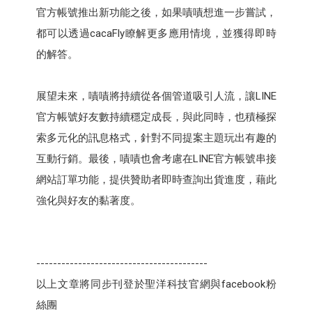
官方帳號推出新功能之後，如果嘖嘖想進一步嘗試，
都可以透過cacaFly瞭解更多應用情境，並獲得即時
的解答。
展望未來，嘖嘖將持續從各個管道吸引人流，讓LINE
官方帳號好友數持續穩定成長，與此同時，也積極探
索多元化的訊息格式，針對不同提案主題玩出有趣的
互動行銷。最後，嘖嘖也會考慮在LINE官方帳號串接
網站訂單功能，提供贊助者即時查詢出貨進度，藉此
強化與好友的黏著度。
-----------------------------------------
以上文章將同步刊登於聖洋科技官網與facebook粉
絲團