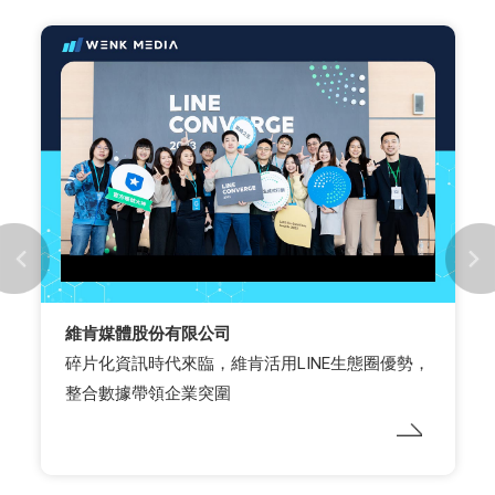
迪卡儂
各就各位！迪卡儂跨界啦啦隊女孩，以「應援經
濟」引爆夏季運動商機