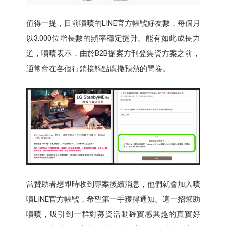
值得一提，目前嘖嘖的LINE官方帳號好友數，每個月
以3,000位增長數的頻率穩定提升。能有如此成長力
道，嘖嘖表示，由於B2B提案方刊登集資方案之前，
通常會在各個行銷接觸點廣撒預熱的問卷。
當贊助者想即時收到專案後續消息，他們就會加入嘖
嘖LINE官方帳號，希望第一手獲得通知。這一招幫助
嘖嘖，吸引到一群對募資活動確實感興趣的真實好