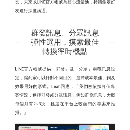
友，未來以LINE官方帳號為核心流量池，持續鎖定好
友進行深度溝通。
群發訊息、分眾訊息
彈性選用，摸索最佳
轉換率時機點
LINE官方帳號提供「群發」及「分眾」兩種訊息設
定，讓商家可以針對不同目的，選擇成本最佳、觸及
效果最好的形式。Leah回應，「我們會依據各個專
案情況，選擇群發或分眾訊息，例如群發訊息，大概
每個月有2~3次，挑選在平台上較熱門的專案來推
播。」