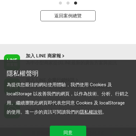
返回案例總覽
加入 LINE 商家報
為中小型商家提供LINE最新的廣告方案與資訊
隱私權聲明
加入 LINE 企業行銷快訊
為提供您最佳的網站使用體驗，我們使用 Cookies 及
為企業客戶提供最新市場趨勢, 應用與案例
localStorage 以改善我們的網頁，以作為技術、分析、行銷之
用。繼續瀏覽此網頁即代表您同意 Cookies 及 localStorage
LINE Biz-Solutions YouTube
實用教學、成功案例等多樣化影音內容
的使用。進一步的資訊可閱讀我們的
隱私權說明
。
同意
最新動態
｜
服務條款
｜
關於LINE