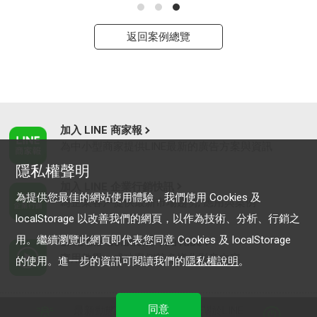
返回案例總覽
加入 LINE 商家報
為中小型商家提供LINE最新的廣告方案與資訊
隱私權聲明
加入 LINE 企業行銷快訊
為提供您最佳的網站使用體驗，我們使用 Cookies 及
為企業客戶提供最新市場趨勢, 應用與案例
localStorage 以改善我們的網頁，以作為技術、分析、行銷之
用。繼續瀏覽此網頁即代表您同意 Cookies 及 localStorage
LINE Biz-Solutions YouTube
實用教學、成功案例等多樣化影音內容
的使用。進一步的資訊可閱讀我們的
隱私權說明
。
同意
最新動態
｜
服務條款
｜
關於LINE