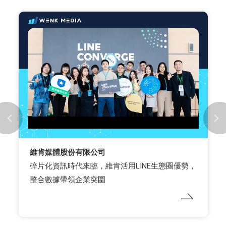
維肯媒體股份有限公司
碎片化資訊時代來臨，維肯活用LINE生態圈優勢，
整合數據帶領企業突圍