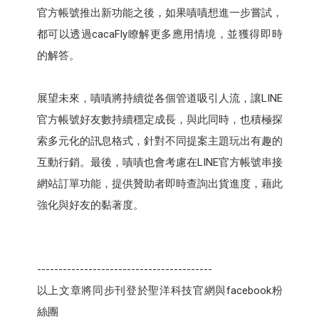
官方帳號推出新功能之後，如果嘖嘖想進一步嘗試，
都可以透過cacaFly瞭解更多應用情境，並獲得即時
的解答。
展望未來，嘖嘖將持續從各個管道吸引人流，讓LINE
官方帳號好友數持續穩定成長，與此同時，也積極探
索多元化的訊息格式，針對不同提案主題玩出有趣的
互動行銷。最後，嘖嘖也會考慮在LINE官方帳號串接
網站訂單功能，提供贊助者即時查詢出貨進度，藉此
強化與好友的黏著度。
-----------------------------------------
以上文章將同步刊登於聖洋科技官網與facebook粉
絲團