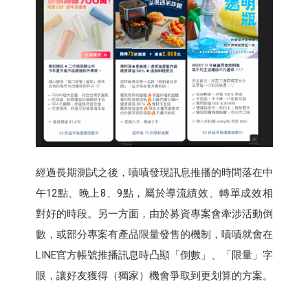
經過長期測試之後，嘖嘖發現訊息推播的時間落在中
午12點、晚上8、9點，屬於導流績效、轉單成效相
對好的時段。另一方面，由於募資專案會牽涉活動倒
數，或部分專案有產品限量發售的機制，嘖嘖就會在
LINE官方帳號推播訊息時凸顯「倒數」、「限量」字
眼，讓好友獲得（獨家）機會爭取到更划算的方案。