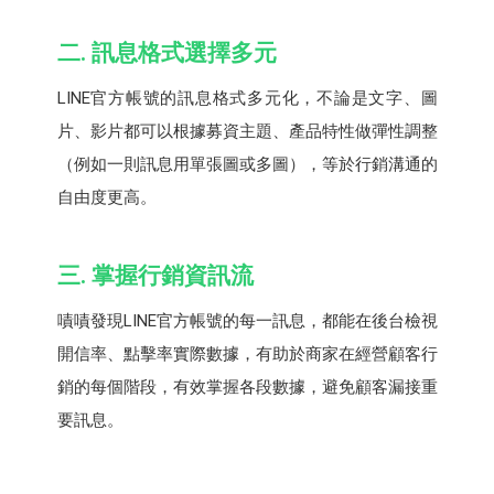
二.
訊息格式選擇多元
LINE官方帳號的訊息格式多元化，不論是文字、圖
片、影片都可以根據募資主題、產品特性做彈性調整
（例如一則訊息用單張圖或多圖），等於行銷溝通的
自由度更高。
三.
掌握行銷資訊流
嘖嘖發現LINE官方帳號的每一訊息，都能在後台檢視
開信率、點擊率實際數據，有助於商家在經營顧客行
銷的每個階段，有效掌握各段數據，避免顧客漏接重
要訊息。