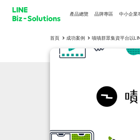
產品總覽
品牌專區
中小企業
首頁
成功案例
嘖嘖群眾集資平台以L