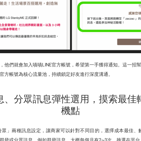
，他們就會加入嘖嘖LINE官方帳號，希望第一手獲得通知。這一招
NE官方帳號為核心流量池，持續鎖定好友進行深度溝通。
息、分眾訊息彈性選用，摸索最佳
機點
「分眾」兩種訊息設定，讓商家可以針對不同目的，選擇成本最佳、觸
群發或分眾訊息，例如群發訊息，大概每個月有2~3次，挑選在平