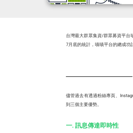
台灣最大群眾集資/群眾募資平台
7月底的統計，嘖嘖平台的總成功計畫
儘管過去有透過粉絲專頁、Inst
到三個主要優勢。
一.
訊息傳達即時性