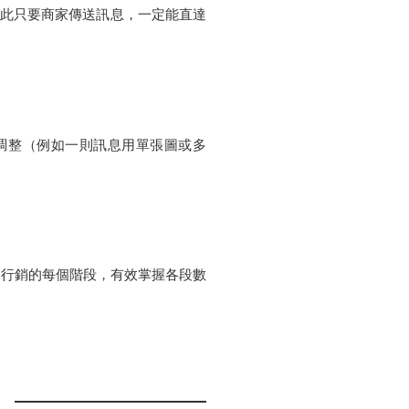
，因此只要商家傳送訊息，一定能直達
性調整（例如一則訊息用單張圖或多
客行銷的每個階段，有效掌握各段數