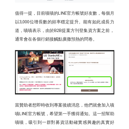
值得一提，目前嘖嘖的LINE官方帳號好友數，每個月
以3,000位增長數的頻率穩定提升。能有如此成長力
道，嘖嘖表示，由於B2B提案方刊登集資方案之前，
通常會在各個行銷接觸點廣撒預熱的問卷。
當贊助者想即時收到專案後續消息，他們就會加入嘖
嘖LINE官方帳號，希望第一手獲得通知。這一招幫助
嘖嘖，吸引到一群對募資活動確實感興趣的真實好