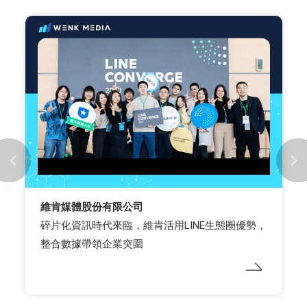
維肯媒體股份有限公司
碎片化資訊時代來臨，維肯活用LINE生態圈優勢，
整合數據帶領企業突圍