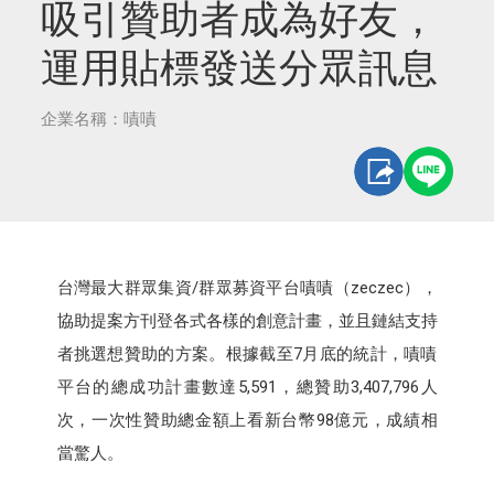
吸引贊助者成為好友，
運用貼標發送分眾訊息
企業名稱：嘖嘖
台灣最大群眾集資/群眾募資平台嘖嘖（zeczec），
協助提案方刊登各式各樣的創意計畫，並且鏈結支持
者挑選想贊助的方案。根據截至7月底的統計，嘖嘖
平台的總成功計畫數達5,591，總贊助3,407,796人
次，一次性贊助總金額上看新台幣98億元，成績相
當驚人。