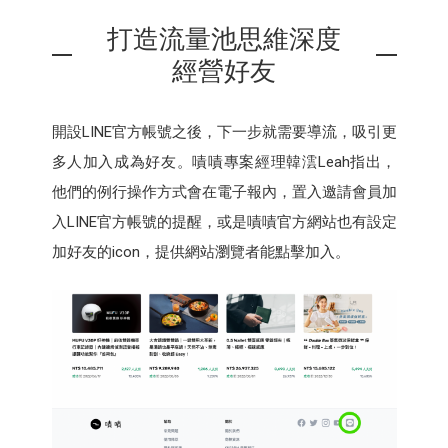
打造流量池思維深度
經營好友
開設LINE官方帳號之後，下一步就需要導流，吸引更
多人加入成為好友。嘖嘖專案經理韓澐Leah指出，
他們的例行操作方式會在電子報內，置入邀請會員加
入LINE官方帳號的提醒，或是嘖嘖官方網站也有設定
加好友的icon，提供網站瀏覽者能點擊加入。