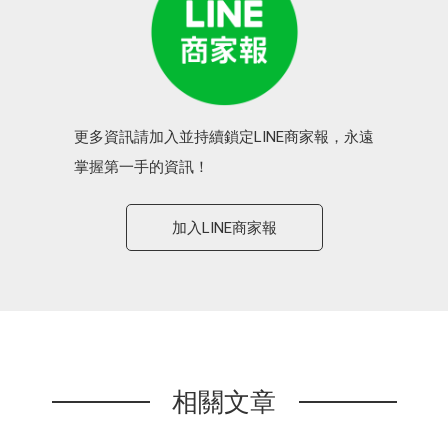
更多資訊請加入並持續鎖定LINE商家報，永遠
掌握第一手的資訊！
加入LINE商家報
相關文章