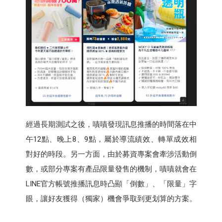
經過長期測試之後，嘖嘖發現訊息推播的時間落在中
午12點、晚上8、9點，屬於導流績效、轉單成效相
對好的時段。另一方面，由於募資專案會牽涉活動倒
數，或部分專案有產品限量發售的機制，嘖嘖就會在
LINE官方帳號推播訊息時凸顯「倒數」、「限量」字
眼，讓好友獲得（獨家）機會爭取到更划算的方案。