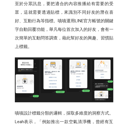
至於分眾訊息，要把適合的內容推播給有需要的受
眾，這就需要透過貼標，來識別不同好友的潛在喜
好、互動行為等指標。嘖嘖運用LINE官方帳號的關鍵
字自動回覆功能，舉凡每位首次加入的好友，會有一
次簡單的互動問答調查，藉此幫好友的興趣、習慣貼
上標籤。
嘖嘖設計標籤分類的邏輯，採取多維度的洞察方式。
Leah表示，「例如推出一款空氣清淨機，曾經有互