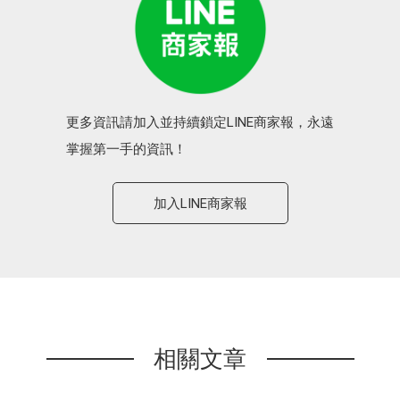
更多資訊請加入並持續鎖定LINE商家報，永遠
掌握第一手的資訊！
加入LINE商家報
相關文章