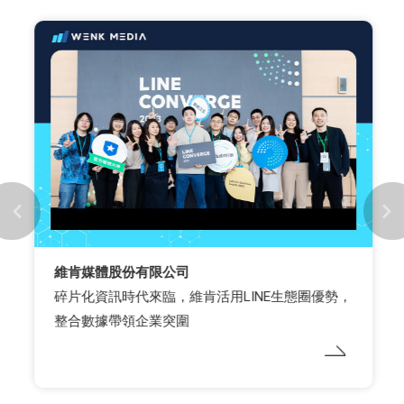
維肯媒體股份有限公司
碎片化資訊時代來臨，維肯活用LINE生態圈優勢，
整合數據帶領企業突圍