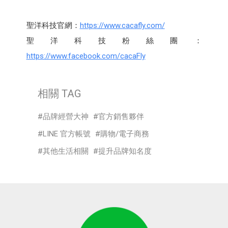
聖洋科技官網：
https://www.cacafly.com/
聖洋科技粉絲團：
https://www.facebook.com/cacaFly
相關 TAG
品牌經營大神
官方銷售夥伴
LINE 官方帳號
購物/電子商務
其他生活相關
提升品牌知名度