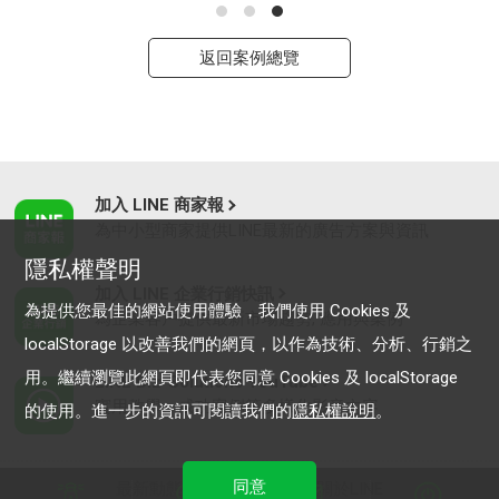
返回案例總覽
加入 LINE 商家報
為中小型商家提供LINE最新的廣告方案與資訊
隱私權聲明
加入 LINE 企業行銷快訊
為提供您最佳的網站使用體驗，我們使用 Cookies 及
為企業客戶提供最新市場趨勢, 應用與案例
localStorage 以改善我們的網頁，以作為技術、分析、行銷之
用。繼續瀏覽此網頁即代表您同意 Cookies 及 localStorage
LINE Biz-Solutions YouTube
實用教學、成功案例等多樣化影音內容
的使用。進一步的資訊可閱讀我們的
隱私權說明
。
同意
最新動態
｜
服務條款
｜
關於LINE