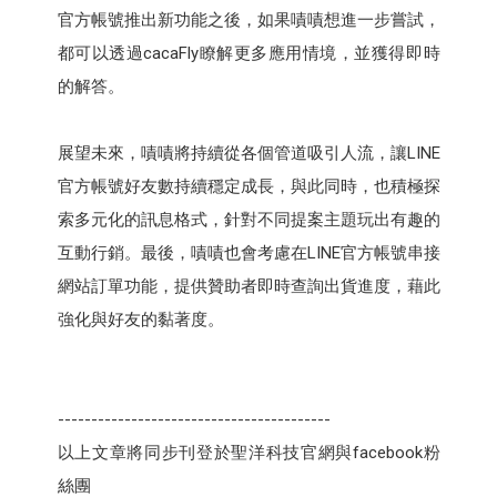
官方帳號推出新功能之後，如果嘖嘖想進一步嘗試，
都可以透過cacaFly瞭解更多應用情境，並獲得即時
的解答。
展望未來，嘖嘖將持續從各個管道吸引人流，讓LINE
官方帳號好友數持續穩定成長，與此同時，也積極探
索多元化的訊息格式，針對不同提案主題玩出有趣的
互動行銷。最後，嘖嘖也會考慮在LINE官方帳號串接
網站訂單功能，提供贊助者即時查詢出貨進度，藉此
強化與好友的黏著度。
-----------------------------------------
以上文章將同步刊登於聖洋科技官網與facebook粉
絲團