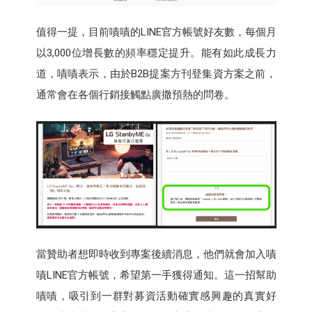
值得一提，目前嘖嘖的LINE官方帳號好友數，每個月
以3,000位增長數的頻率穩定提升。能有如此成長力
道，嘖嘖表示，由於B2B提案方刊登集資方案之前，
通常會在各個行銷接觸點廣撒預熱的問卷。
當贊助者想即時收到專案後續消息，他們就會加入嘖
嘖LINE官方帳號，希望第一手獲得通知。這一招幫助
嘖嘖，吸引到一群對募資活動確實感興趣的真實好