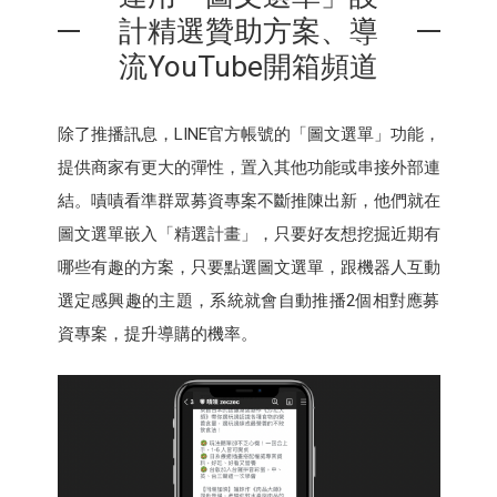
計精選贊助方案、導
流YouTube開箱頻道
除了推播訊息，LINE官方帳號的「圖文選單」功能，
提供商家有更大的彈性，置入其他功能或串接外部連
結。嘖嘖看準群眾募資專案不斷推陳出新，他們就在
圖文選單嵌入「精選計畫」，只要好友想挖掘近期有
哪些有趣的方案，只要點選圖文選單，跟機器人互動
選定感興趣的主題，系統就會自動推播2個相對應募
資專案，提升導購的機率。