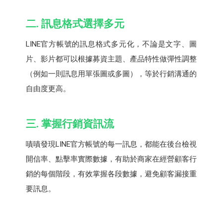
二.
訊息格式選擇多元
LINE官方帳號的訊息格式多元化，不論是文字、圖
片、影片都可以根據募資主題、產品特性做彈性調整
（例如一則訊息用單張圖或多圖），等於行銷溝通的
自由度更高。
三.
掌握行銷資訊流
嘖嘖發現LINE官方帳號的每一訊息，都能在後台檢視
開信率、點擊率實際數據，有助於商家在經營顧客行
銷的每個階段，有效掌握各段數據，避免顧客漏接重
要訊息。