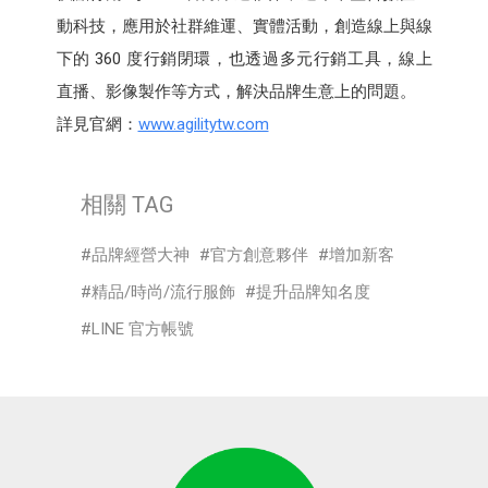
動科技，應用於社群維運、實體活動，創造線上與線
下的 360 度行銷閉環，也透過多元行銷工具，線上
直播、影像製作等方式，解決品牌生意上的問題。
詳見官網：
www.agilitytw.com
相關 TAG
品牌經營大神
官方創意夥伴
增加新客
精品/時尚/流行服飾
提升品牌知名度
LINE 官方帳號