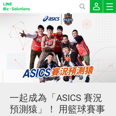
一起成為「ASICS 賽況
預測猿」！ 用籃球賽事