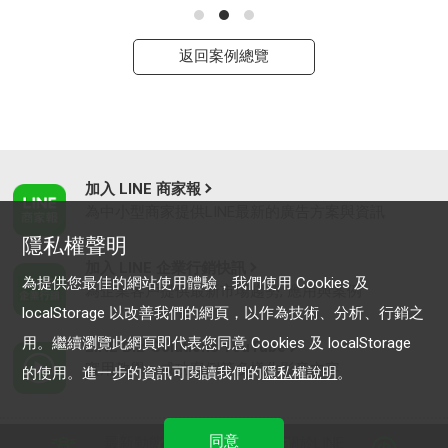
返回案例總覽
加入 LINE 商家報
為中小型商家提供LINE最新的廣告方案與資訊
隱私權聲明
加入 LINE 企業行銷快訊
為提供您最佳的網站使用體驗，我們使用 Cookies 及
為企業客戶提供最新市場趨勢, 應用與案例
localStorage 以改善我們的網頁，以作為技術、分析、行銷之
用。繼續瀏覽此網頁即代表您同意 Cookies 及 localStorage
LINE Biz-Solutions YouTube
實用教學、成功案例等多樣化影音內容
的使用。進一步的資訊可閱讀我們的
隱私權說明
。
同意
最新動態
｜
服務條款
｜
關於LINE