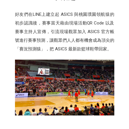
好友們在LINE上建立起 ASICS 與桃園璞園領航猿的
初步認識後，賽事當天藉由現場活動QR Code 以及
賽事主持人宣傳，引流現場觀眾加入 ASICS 官方帳
號進行賽事預測，讓觀眾們人人都有機會成為頂尖的
「賽況預測猿」，把 ASICS 最新款籃球鞋帶回家。