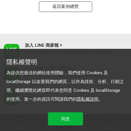
返回案例總覽
加入 LINE 商家報
為中小型商家提供LINE最新的廣告方案與資訊
隱私權聲明
加入 LINE 企業行銷快訊
為提供您最佳的網站使用體驗，我們使用 Cookies 及
為企業客戶提供最新市場趨勢, 應用與案例
localStorage 以改善我們的網頁，以作為技術、分析、行銷之
用。繼續瀏覽此網頁即代表您同意 Cookies 及 localStorage
LINE Biz-Solutions YouTube
實用教學、成功案例等多樣化影音內容
的使用。進一步的資訊可閱讀我們的
隱私權說明
。
同意
最新動態
｜
服務條款
｜
關於LINE
© LY Corporation
行銷導航
資料下載
聯絡我們
免費開設帳號