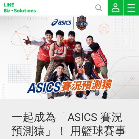
一起成為「ASICS 賽況
預測猿」！ 用籃球賽事