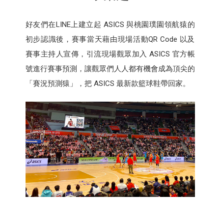
好友們在LINE上建立起 ASICS 與桃園璞園領航猿的
初步認識後，賽事當天藉由現場活動QR Code 以及
賽事主持人宣傳，引流現場觀眾加入 ASICS 官方帳
號進行賽事預測，讓觀眾們人人都有機會成為頂尖的
「賽況預測猿」，把 ASICS 最新款籃球鞋帶回家。