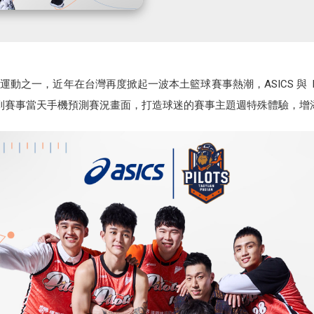
之一，近年在台灣再度掀起一波本土籃球賽事熱潮，ASICS 與 P.
答，到賽事當天手機預測賽況畫面，打造球迷的賽事主題週特殊體驗，增