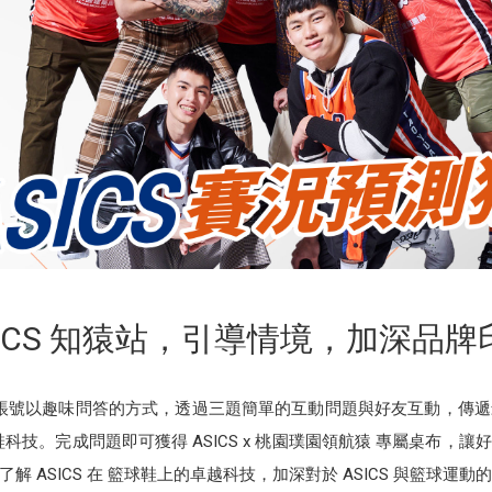
SICS 知猿站，引導情境，加深品牌
官方帳號以趣味問答的方式，透過三題簡單的互動問題與好友互動，傳
球鞋科技。完成問題即可獲得 ASICS x 桃園璞園領航猿 專屬桌布
 ASICS 在 籃球鞋上的卓越科技，加深對於 ASICS 與籃球運動