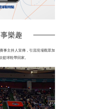
賽事樂趣
 以及賽事主持人宣傳，引流現場觀眾加
新款籃球鞋帶回家。