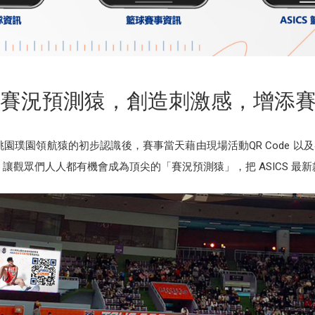
CS 賽況預測猿，創造刺激感，增添
S 與桃園璞園領航猿的初步認識後，賽事當天藉由現場活動QR Code
測，讓觀眾們人人都有機會成為頂尖的「賽況預測猿」，把 ASICS 最