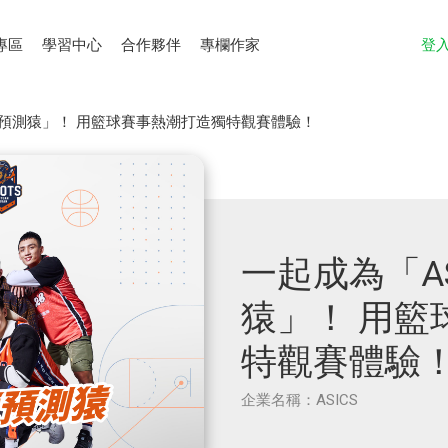
專區
學習中心
合作夥伴
專欄作家
登
賽況預測猿」！ 用籃球賽事熱潮打造獨特觀賽體驗！
一起成為「AS
猿」！ 用籃
特觀賽體驗
企業名稱：ASICS