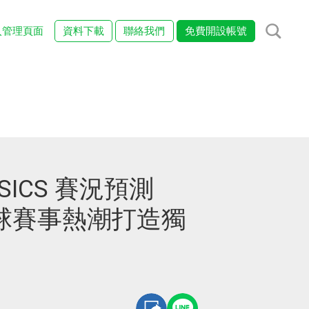
入管理頁面
資料下載
聯絡我們
免費開設帳號
ICS 賽況預測
球賽事熱潮打造獨
！