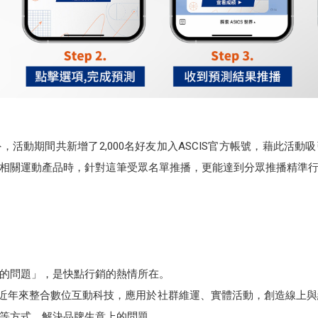
活動期間共新增了2,000名好友加入ASCIS官方帳號，藉此活
相關運動產品時，針對這筆受眾名單推播，更能達到分眾推播精準
上的問題」，是快點行銷的熱情所在。
夥伴，近年來整合數位互動科技，應用於社群維運、實體活動，創造線上與線
作等方式，解決品牌生意上的問題。