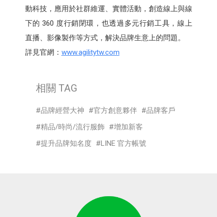
動科技，應用於社群維運、實體活動，創造線上與線
下的 360 度行銷閉環，也透過多元行銷工具，線上
直播、影像製作等方式，解決品牌生意上的問題。
詳見官網：
www.agilitytw.com
相關 TAG
品牌經營大神
官方創意夥伴
品牌客戶
精品/時尚/流行服飾
增加新客
提升品牌知名度
LINE 官方帳號