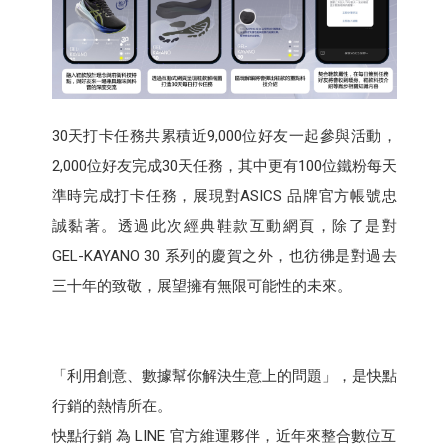
30天打卡任務共累積近9,000位好友一起參與活動，
2,000位好友完成30天任務，其中更有100位鐵粉每天
準時完成打卡任務，展現對ASICS 品牌官方帳號忠
誠黏著。透過此次經典鞋款互動網頁，除了是對
GEL-KAYANO 30 系列的慶賀之外，也彷彿是對過去
三十年的致敬，展望擁有無限可能性的未來。
「利用創意、數據幫你解決生意上的問題」，是快點
行銷的熱情所在。
快點行銷 為 LINE 官方維運夥伴，近年來整合數位互