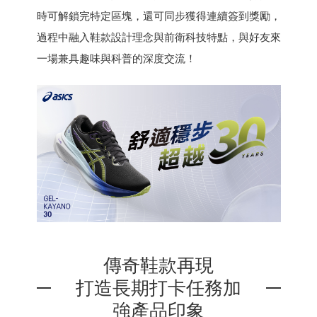
時可解鎖完特定區塊，還可同步獲得連續簽到獎勵，
過程中融入鞋款設計理念與前衛科技特點，與好友來
一場兼具趣味與科普的深度交流！
傳奇鞋款再現
打造長期打卡任務加
強產品印象