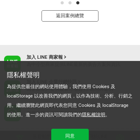
返回案例總覽
加入 LINE 商家報
為中小型商家提供LINE最新的廣告方案與資訊
隱私權聲明
加入 LINE 企業行銷快訊
為提供您最佳的網站使用體驗，我們使用 Cookies 及
為企業客戶提供最新市場趨勢, 應用與案例
localStorage 以改善我們的網頁，以作為技術、分析、行銷之
用。繼續瀏覽此網頁即代表您同意 Cookies 及 localStorage
LINE Biz-Solutions YouTube
實用教學、成功案例等多樣化影音內容
的使用。進一步的資訊可閱讀我們的
隱私權說明
。
同意
最新動態
｜
服務條款
｜
關於LINE