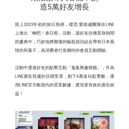
造5萬好友增長
搭上2023年初的旅日熱潮，傑思·愛德威團隊在LINE
上推出「轉吧！春日祭」活動，讓好友彷彿置身熱鬧
的慶典中，巧妙地將難懂的輪胎資訊結合帶有日本風
情的和菓子，為消費者打造獨特的會員互動體驗。
活動中透過好友的點擊互動「蒐集興趣標籤」，作為
LINE廣告投遞的目標受眾，創下6萬進站點擊數，運
用LINE官方帳號內的受眾數據，實現更有效的廣告效
益！