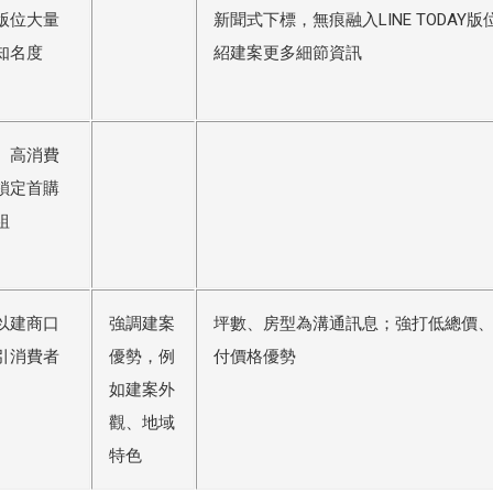
版位大量
新聞式下標，無痕融入LINE TODAY版
知名度
紹建案更多細節資訊
、高消費
鎖定首購
組
以建商口
強調建案
坪數、房型為溝通訊息；強打低總價
引消費者
優勢，例
付價格優勢
如建案外
觀、地域
特色