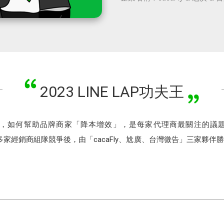
2023 LINE LAP功夫王
局，如何幫助品牌商家「降本增效」，是每家代理商最關注的議題。今
場，多家經銷商組隊競爭後，由「cacaFly、尬廣、台灣微告」三家夥