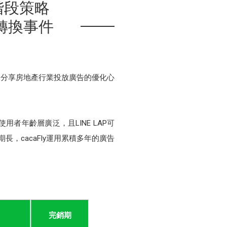
階段策略
轉換事件
，他們分享房地產行業投放廣告的優化心
者年齡層廣泛，且LINE LAP可
，cacaFly運用累積多年的廣告
。
完銷期