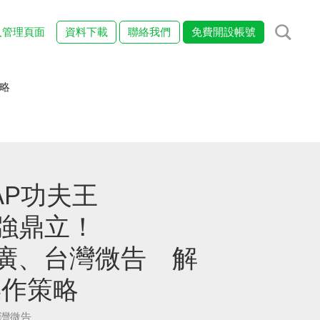
入管理頁面
資料下載
聯絡我們
免費開設帳號
策略
 LAP功夫王
p三強鼎立！
、尬廣、台灣微告 解
操作策略
 台灣微告