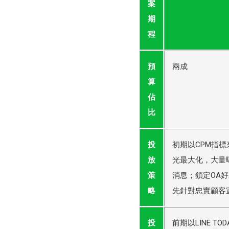
案
期
程
預
兩成
算
佔
比
投
初期以CPM指標
放
光最大化，大量
策
消息；鎖定OA
略
先針對忠實顧客
投
前期以LINE TO