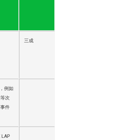
三成
能，例如
航等次
換事件
LAP