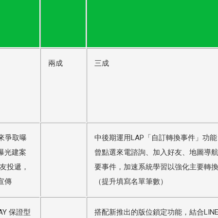
兩成
三成
來爭取曝
中後期運用LAP「自訂轉換事件」功
曝光建案
曾點選來電諮詢、加入好友、地圖導
好友投遞，
要事件，加速系統學習以強化主要轉
宣傳
（提升填寫名單筆數）
DAY 保證型
搭配新推出的版位鎖定功能，結合LINE 