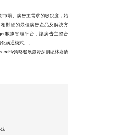
，對市場、廣告主需求的敏銳度，始
供相對應的最佳廣告產品及解決方
Manager數據管理平台，讓廣告主整合
佳化溝通模式。」
- cacaFly策略發展處資深副總林嘉倩
心法。