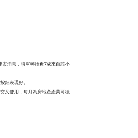
取建案消息，填單轉換近7成來自該小
詢按鈕表現好。
眾名單交叉使用，每月為房地產產業可穩