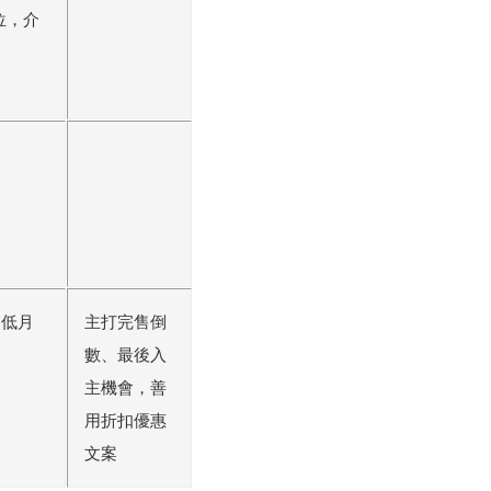
位，介
、低月
主打完售倒
數、最後入
主機會，善
用折扣優惠
文案