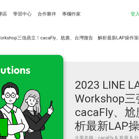
專區
學習中心
合作夥伴
專欄作家
登
夫王Workshop三強鼎立！cacaFly、尬廣、台灣微告 解析最新LAP操作
2023 LINE
Worksho
cacaFly
析最新LAP
企業名稱：cacaFly & 尬廣 &