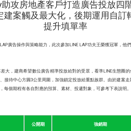
aFly助攻房地產客戶打造廣告投放四
定建案觸及最大化，後期運用自訂
提升填單率
強大的LAP廣告操作與策略能力，此次參加LINE LAP功夫王榮獲冠軍
大，建商希望數位廣告精準投放給對的受眾，看準LINE生態圈的使用
接待中心方圓3公里周圍，加強鎖定投放給重點族群。由於建案走期長
，每個期程有各自對應的預算、素材、投遞對象，可參考下表說明
公開期
強銷期