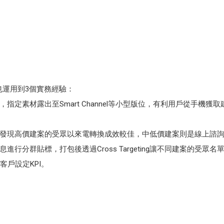
LAP也運用到3個實務經驗：
指定素材露出至Smart Channel等小型版位，有利用戶從手機獲
發現高價建案的受眾以來電轉換成效較佳，中低價建案則是線上諮
息進行分群貼標，打包後透過Cross Targeting讓不同建案的受
客戶設定KPI。