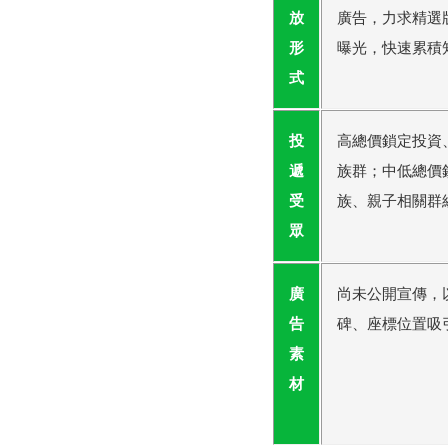
放
廣告，力求精選
形
曝光，快速累積
式
投
高總價鎖定投資
遞
族群；中低總價
受
族、親子相關群
眾
廣
尚未公開宣傳，
告
碑、座標位置吸
素
材