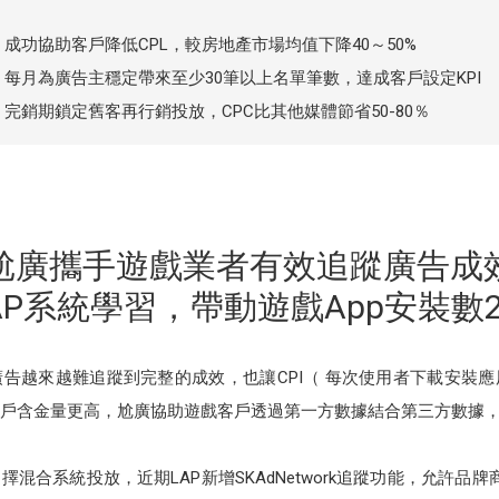
成功協助客戶降低CPL，較房地產市場均值下降40～50%
每月為廣告主穩定帶來至少30筆以上名單筆數，達成客戶設定KPI
完銷期鎖定舊客再行銷投放，CPC比其他媒體節省50-80％
尬廣攜手遊戲業者有效追蹤廣告成
AP系統學習，帶動遊戲App安裝數
告越來越難追蹤到完整的成效，也讓CPI（ 每次使用者下載安裝
的用戶含金量更高，尬廣協助遊戲客戶透過第一方數據結合第三方數據，更全
混合系統投放，近期LAP新增SKAdNetwork追蹤功能，允許品牌