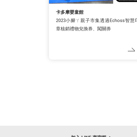
卡多摩嬰童館
2023小腳ㄚ親子市集透過Echoss智慧
章核銷禮物兌換券、闖關券