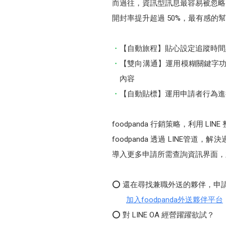
而過往，資訊型訊息最容易被忽略，f
開封率提升超過 50%，最有感的幫
【自動旅程】貼心設定追蹤時間
【雙向溝通】運用模糊關鍵字功
內容
【自動貼標】運用申請者行為進
foodpanda 行銷策略，利用 L
foodpanda 透過 LIN
導入更多申請所需查詢資訊界面，
⭕ 還在尋找兼職外送的夥伴，申請
加入foodpanda外送夥伴平台
⭕ 對 LINE OA 經營躍躍欲試？