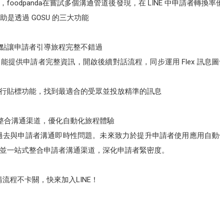
oodpanda在嘗試多個溝通管道後發現，在 LINE 中申請者轉換率
助是透過 GOSU 的三大功能
點讓申請者引導旅程完整不錯過
能提供申請者完整資訊，開啟後續對話流程，同步運用 Flex 訊息
行貼標功能，找到最適合的受眾並投放精準的訊息
INE 整合溝通渠道，優化自動化旅程體驗
E管道，解決過去與申請者溝通即時性問題。未來致力於提升申請者使用應用
並一站式整合申請者溝通渠道，深化申請者緊密度。
流程不卡關，快來加入LINE！