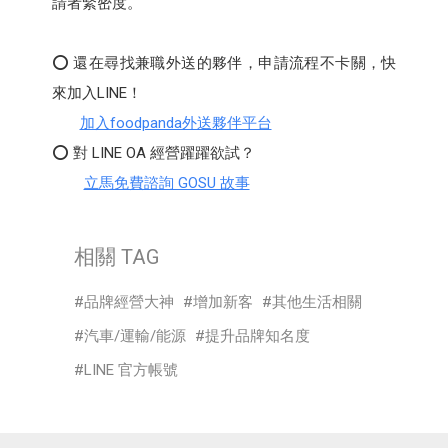
請者緊密度。
⭕ 還在尋找兼職外送的夥伴，申請流程不卡關，快
來加入LINE！
加入foodpanda外送夥伴平台
⭕ 對 LINE OA 經營躍躍欲試？
立馬免費諮詢 GOSU 故事
相關 TAG
品牌經營大神
增加新客
其他生活相關
汽車/運輸/能源
提升品牌知名度
LINE 官方帳號