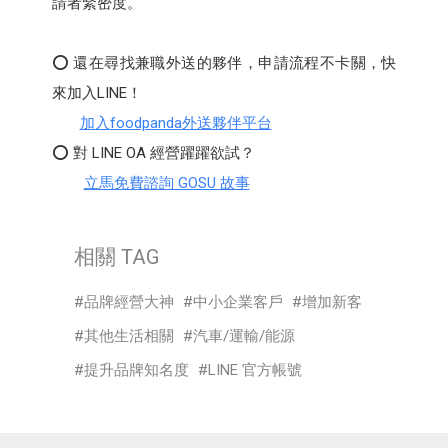
請者緊密度。
⭕ 還在尋找兼職外送的夥伴，申請流程不卡關，快
來加入LINE！
加入foodpanda外送夥伴平台
⭕ 對 LINE OA 經營躍躍欲試？
立馬免費諮詢 GOSU 故事
相關 TAG
品牌經營大神
中小企業客戶
增加新客
其他生活相關
汽車/運輸/能源
提升品牌知名度
LINE 官方帳號