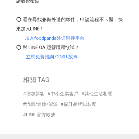
請者緊密度。
⭕ 還在尋找兼職外送的夥伴，申請流程不卡關，快
來加入LINE！
加入foodpanda外送夥伴平台
⭕ 對 LINE OA 經營躍躍欲試？
立馬免費諮詢 GOSU 故事
相關 TAG
增加新客
中小企業客戶
其他生活相關
汽車/運輸/能源
提升品牌知名度
LINE 官方帳號