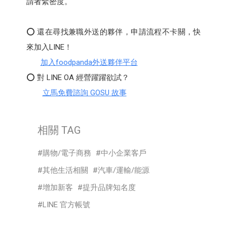
請者緊密度。
⭕ 還在尋找兼職外送的夥伴，申請流程不卡關，快
來加入LINE！
加入foodpanda外送夥伴平台
⭕ 對 LINE OA 經營躍躍欲試？
立馬免費諮詢 GOSU 故事
相關 TAG
購物/電子商務
中小企業客戶
其他生活相關
汽車/運輸/能源
增加新客
提升品牌知名度
LINE 官方帳號