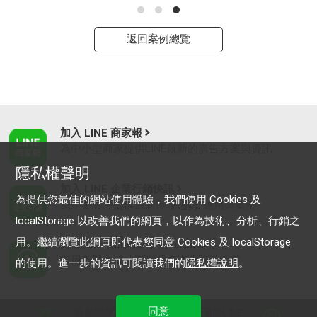
返回案例總覽
加入 LINE 商家報
為中小型商家提供LINE最新的廣告方案與資訊
隱私權聲明
加入 LINE 企業行銷快訊
為提供您最佳的網站使用體驗，我們使用 Cookies 及
為企業客戶提供最新市場趨勢, 應用與案例
localStorage 以改善我們的網頁，以作為技術、分析、行銷之
用。繼續瀏覽此網頁即代表您同意 Cookies 及 localStorage
LINE Biz-Solutions YouTube
實用教學、成功案例等多樣化影音內容
的使用。進一步的資訊可閱讀我們的
隱私權說明
。
同意
最新動態
｜
服務條款
｜
關於LINE