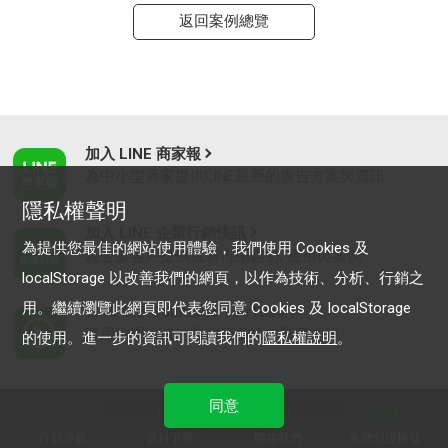
返回案例總覽
加入 LINE 商家報
為中小型商家提供LINE最新的廣告方案與資訊
隱私權聲明
加入 LINE 企業行銷快訊
為提供您最佳的網站使用體驗，我們使用 Cookies 及
為企業客戶提供最新市場趨勢, 應用與案例
localStorage 以改善我們的網頁，以作為技術、分析、行銷之
用。繼續瀏覽此網頁即代表您同意 Cookies 及 localStorage
LINE Biz-Solutions YouTube
實用教學、成功案例等多樣化影音內容
的使用。進一步的資訊可閱讀我們的
隱私權說明
。
同意
最新動態
｜
服務條款
｜
關於LINE
© LY Corporation
行銷導航
資料下載
聯絡我們
免費開設帳號