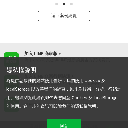
返回案例總覽
加入 LINE 商家報
為中小型商家提供LINE最新的廣告方案與資訊
隱私權聲明
加入 LINE 企業行銷快訊
為提供您最佳的網站使用體驗，我們使用 Cookies 及
為企業客戶提供最新市場趨勢, 應用與案例
localStorage 以改善我們的網頁，以作為技術、分析、行銷之
用。繼續瀏覽此網頁即代表您同意 Cookies 及 localStorage
LINE Biz-Solutions YouTube
實用教學、成功案例等多樣化影音內容
的使用。進一步的資訊可閱讀我們的
隱私權說明
。
同意
最新動態
｜
服務條款
｜
關於LINE