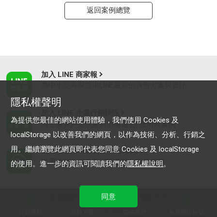
返回案例總覽
加入 LINE 商家報
為中小型商家提供LINE最新的廣告方案與資訊
隱私權聲明
加入 LINE 企業行銷快訊
為提供您最佳的網站使用體驗，我們使用 Cookies 及
為企業客戶提供最新市場趨勢, 應用與案例
localStorage 以改善我們的網頁，以作為技術、分析、行銷之
用。繼續瀏覽此網頁即代表您同意 Cookies 及 localStorage
LINE Biz-Solutions YouTube
實用教學、成功案例等多樣化影音內容
的使用。進一步的資訊可閱讀我們的
隱私權說明
。
同意
最新動態
｜
服務條款
｜
關於LINE
© LY Corporation
行銷導航
資料下載
聯絡我們
免費開設帳號