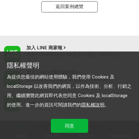
返回案例總覽
加入 LINE 商家報
為中小型商家提供LINE最新的廣告方案與資訊
隱私權聲明
加入 LINE 企業行銷快訊
為提供您最佳的網站使用體驗，我們使用 Cookies 及
為企業客戶提供最新市場趨勢, 應用與案例
localStorage 以改善我們的網頁，以作為技術、分析、行銷之
用。繼續瀏覽此網頁即代表您同意 Cookies 及 localStorage
LINE Biz-Solutions YouTube
實用教學、成功案例等多樣化影音內容
的使用。進一步的資訊可閱讀我們的
隱私權說明
。
同意
最新動態
｜
服務條款
｜
關於LINE
© LY Corporation
行銷導航
資料下載
聯絡我們
免費開設帳號