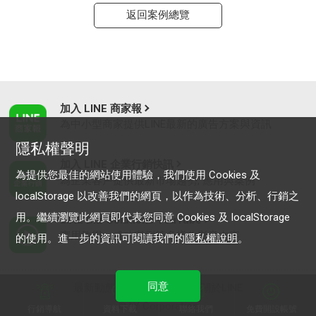
返回案例總覽
加入 LINE 商家報
為中小型商家提供LINE最新的廣告方案與資訊
隱私權聲明
加入 LINE 企業行銷快訊
為提供您最佳的網站使用體驗，我們使用 Cookies 及
為企業客戶提供最新市場趨勢, 應用與案例
localStorage 以改善我們的網頁，以作為技術、分析、行銷之
用。繼續瀏覽此網頁即代表您同意 Cookies 及 localStorage
LINE Biz-Solutions YouTube
實用教學、成功案例等多樣化影音內容
的使用。進一步的資訊可閱讀我們的
隱私權說明
。
同意
最新動態
｜
服務條款
｜
關於LINE
© LY Corporation
行銷導航
資料下載
聯絡我們
免費開設帳號