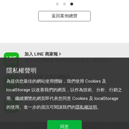
返回案例總覽
加入 LINE 商家報
為中小型商家提供LINE最新的廣告方案與資訊
隱私權聲明
加入 LINE 企業行銷快訊
為提供您最佳的網站使用體驗，我們使用 Cookies 及
為企業客戶提供最新市場趨勢, 應用與案例
localStorage 以改善我們的網頁，以作為技術、分析、行銷之
用。繼續瀏覽此網頁即代表您同意 Cookies 及 localStorage
LINE Biz-Solutions YouTube
實用教學、成功案例等多樣化影音內容
的使用。進一步的資訊可閱讀我們的
隱私權說明
。
同意
最新動態
｜
服務條款
｜
關於LINE