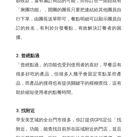
額收款，還有漏訂商品的可能，而你訂在一開始就有
「揪團功能」，開團的團長只要把連結給其他團員自
行下單，由團長送單即可，餐點明細可以顯示團員自
訂的姓名，有利於分發餐點，有效解決訂餐者的困
擾。
2. 曾經點過
「曾經點過」的功能也受到使用者的喜好，早餐店有
很多好吃的產品，但很多人幾乎會固定常點某些產
品，而產品的搜尋也有提供關鍵字的模糊查找，這有
助於縮短使用者的點餐時間。
3. 找附近
早安美芝城的全台門市很多，你訂提供GPS定位「找
附近」功能，能查找目前所在區域附近的門店，並且