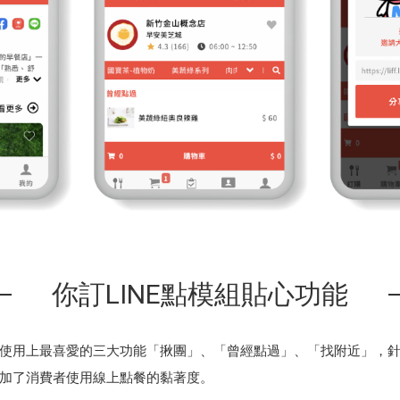
你訂LINE點模組貼心功能
使用上最喜愛的三大功能「揪團」、「曾經點過」、「找附近」，
加了消費者使用線上點餐的黏著度。