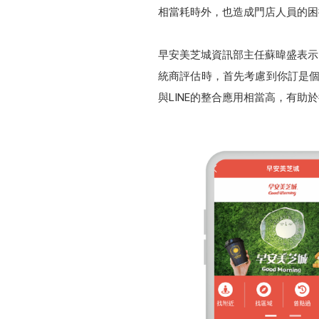
相當耗時外，也造成門店人員的困
早安美芝城資訊部主任蘇暐盛表示
統商評估時，首先考慮到你訂是個
與LINE的整合應用相當高，有助