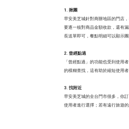
1. 揪團
早安美芝城針對商辦地區的門店，
要逐一核對商品金額收款，還有漏
長送單即可，餐點明細可以顯示團
2. 曾經點過
「曾經點過」的功能也受到使用者
的模糊查找，這有助於縮短使用者
3. 找附近
早安美芝城的全台門市很多，你訂
使用者進行選擇；若有遠行旅遊的