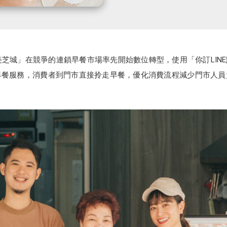
芝城」在競爭的連鎖早餐市場率先開始數位轉型，使用「你訂LINE
餐服務，消費者到門市直接拎走早餐，優化消費流程減少門市人員負