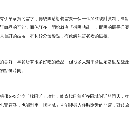
有併單購買的需求，傳統團購訂餐需要一個一個問並統計資料，餐
訂商品的可能，而你訂在一開始就有「揪團功能」，開團的團長只
員自訂的姓名，有利於分發餐點，有效解決訂餐者的困擾。
的喜好，早餐店有很多好吃的產品，但很多人幾乎會固定常點某些
的點餐時間。
提供GPS定位「找附近」功能，能查找目前所在區域附近的門店，
忠實顧客，也能利用「找區域」功能搜尋入住時附近的門店，對於