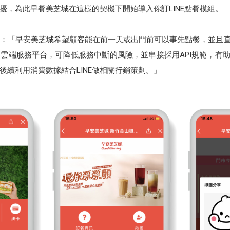
擾，為此早餐美芝城在這樣的契機下開始導入你訂LINE點餐模組。
：「早安美芝城希望顧客能在前一天或出門前可以事先點餐，並且直
雲端服務平台，可降低服務中斷的風險，並串接採用API規範，有助
於後續利用消費數據結合LINE做相關行銷策劃。」