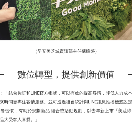
（早安美芝城資訊部主任蘇暐盛）
數位轉型，提供創新價值
：「結合你訂和LINE官方帳號，可以有效的提高客情，降低人力成
時間更專注客情服務。並可透過後台統計與LINE訊息推播標籤設定
餐習慣，有助於規劃新品 組合或活動規劃，以去年新上市『美蔬綠』
品大受客人喜愛。」