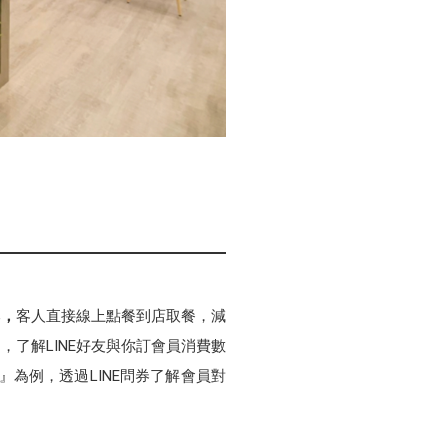
本
，
客人直接線上點餐到店取餐，減
，了解LINE好友與你訂會員消費數
為例，透過LINE問券了解會員對