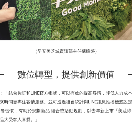
（早安美芝城資訊部主任蘇暐盛）
數位轉型，提供創新價值
：「結合你訂和LINE官方帳號，可以有效的提高客情，降低人力成
時間更專注客情服務。並可透過後台統計與LINE訊息推播標籤設定
餐習慣，有助於規劃新品 組合或活動規劃，以去年新上市『美蔬綠』
品大受客人喜愛。」