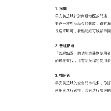
1. 揪團
早安美芝城針對商辦地區的門店，
要逐一核對商品金額收款，還有漏
長送單即可，餐點明細可以顯示團
2. 曾經點過
「曾經點過」的功能也受到使用者
的模糊查找，這有助於縮短使用者
3. 找附近
早安美芝城的全台門市很多，你訂
使用者進行選擇；若有遠行旅遊的