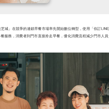
芝城」在競爭的連鎖早餐市場率先開始數位轉型，使用「你訂LINE
餐服務，消費者到門市直接拎走早餐，優化消費流程減少門市人員負