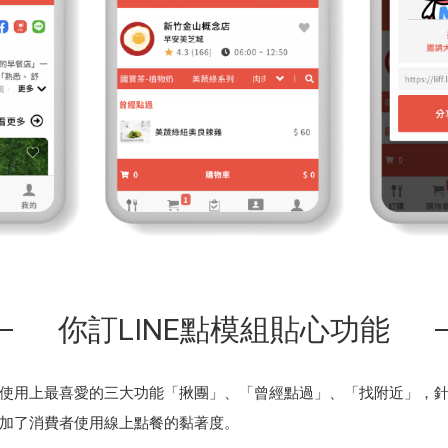
你訂LINE點模組貼心功能
使用上最喜愛的三大功能「揪團」、「曾經點過」、「找附近」，
加了消費者使用線上點餐的黏著度。