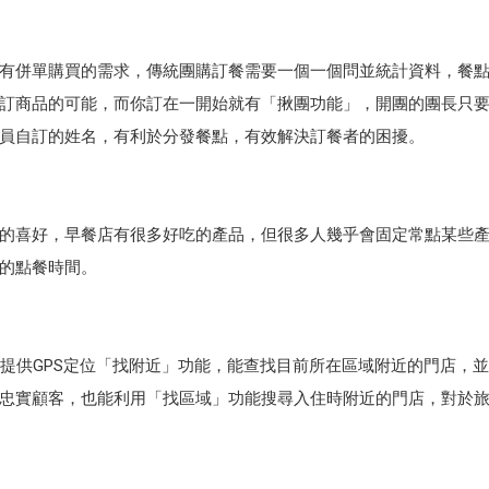
有併單購買的需求，傳統團購訂餐需要一個一個問並統計資料，餐
訂商品的可能，而你訂在一開始就有「揪團功能」，開團的團長只
員自訂的姓名，有利於分發餐點，有效解決訂餐者的困擾。
的喜好，早餐店有很多好吃的產品，但很多人幾乎會固定常點某些
的點餐時間。
提供GPS定位「找附近」功能，能查找目前所在區域附近的門店，
忠實顧客，也能利用「找區域」功能搜尋入住時附近的門店，對於