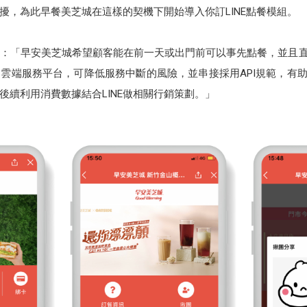
擾，為此早餐美芝城在這樣的契機下開始導入你訂LINE點餐模組。
：「早安美芝城希望顧客能在前一天或出門前可以事先點餐，並且直
雲端服務平台，可降低服務中斷的風險，並串接採用API規範，有助
於後續利用消費數據結合LINE做相關行銷策劃。」