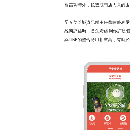
相當耗時外，也造成門店人員的困
早安美芝城資訊部主任蘇暐盛表示
統商評估時，首先考慮到你訂是個
與LINE的整合應用相當高，有助