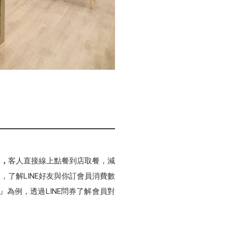
本
，
客人直接線上點餐到店取餐，減
，了解LINE好友與你訂會員消費數
為例，透過LINE問券了解會員對