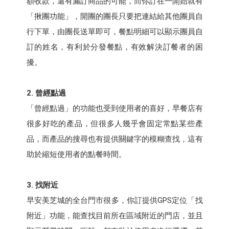
額收款，還有漏訂商品的可能，而你訂在一開始就有
「揪團功能」，開團的團長只要把連結給其他團員自
行下單，由團長送單即可，餐點明細可以顯示團員自
訂的姓名，有利於分發餐點，有效解決訂餐者的困
擾。
2. 曾經點過
「曾經點過」的功能也受到使用者的喜好，早餐店有
很多好吃的產品，但很多人幾乎會固定常點某些產
品，而產品的搜尋也有提供關鍵字的模糊查找，這有
助於縮短使用者的點餐時間。
3. 找附近
早安美芝城的全台門市很多，你訂提供GPS定位「找
附近」功能，能查找目前所在區域附近的門店，並且