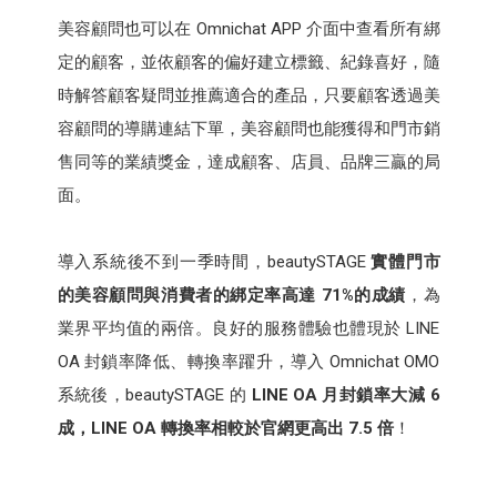
美容顧問也可以在 Omnichat APP 介面中查看所有綁
定的顧客，並依顧客的偏好建立標籤、紀錄喜好，隨
時解答顧客疑問並推薦適合的產品，只要顧客透過美
容顧問的導購連結下單，美容顧問也能獲得和門市銷
售同等的業績獎金，達成顧客、店員、品牌三贏的局
面。
導入系統後不到一季時間，beautySTAGE
實體門市
的美容顧問與消費者的綁定率高達 71%的成績
，為
業界平均值的兩倍。良好的服務體驗也體現於 LINE
OA 封鎖率降低、轉換率躍升，導入 Omnichat OMO
系統後，beautySTAGE 的
LINE OA 月封鎖率大減 6
成，LINE OA 轉換率相較於官網更高出 7.5 倍
！