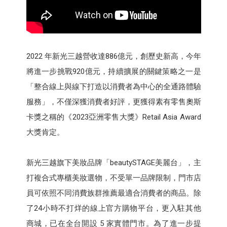
2022 年新光三越營收達886億元，創歷史新高，今年
將進一步挑戰920億元，持續擴展的關鍵策略之一是
「整合線上與線下打造以消費者為中心的全通路體驗
服務」，不僅深獲消費者好評，更獲得素有零售奧斯
卡獎之稱的《2023亞洲零售大獎》Retail Asia Award
大獎肯定。
新光三越旗下美妝品牌「beautySTAGE美麗台」，主
打複合式專櫃美妝選物，不受單一品牌限制，門市店
員可依照不同消費族群推薦最適合消費者的商品。除
了24小時不打烊的線上官方購物平台，更入駐其他
商城，已在全台開設 5 家實體門市。為了進一步提