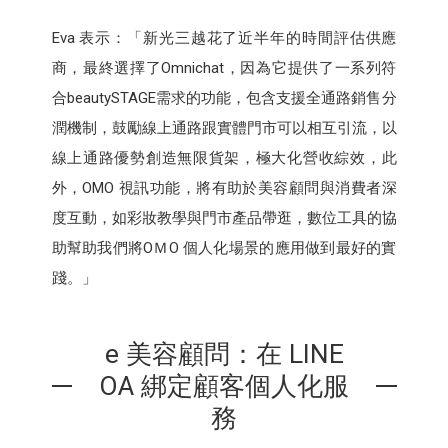
Eva 表示：「新光三越花了近半年的時間評估供應
商，最終選擇了Omnichat，因為它提供了一系列符
合beautySTAGE需求的功能，包含支援全通路銷售分
潤機制，鼓勵線上通路跟實體門市可以相互引流，以
線上通路優勢創造無限貨架，極大化營收綜效，此
外，OMO 視訊功能，將有助於美容顧問與消費者深
度互動，如彩妝教學與門市產品帶逛，數位工具的協
助幫助我們將OＭO 個人化場景的應用做到最好的實
踐。」
e 美容顧問：在 LINE
OA 綁定顧客個人化服
務