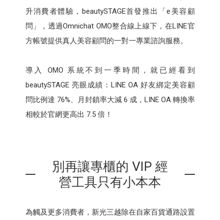
升消費者體驗，beautySTAGE首發推出「e美容顧
問」，透過Omnichat OMO整合線上線下，在LINE官
方帳號提供真人美容顧問的一對一專業諮詢服務。
導入 OMO 系統不到一季時間，就已經看到
beautySTAGE 亮眼成績：LINE OA 好友綁定美容顧
問比例達 76%、月封鎖率大減 6 成，LINE OA 轉換率
相較於官網更高出 7.5 倍！
別再讓專櫃的 VIP 經
營工具只有小本本
為觸及更多消費者，新光三越除在自家百貨通路設置