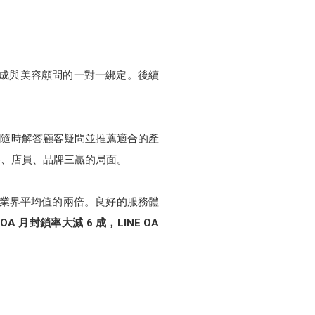
時，也完成與美容顧問的一對一綁定。後續
好，隨時解答顧客疑問並推薦適合的產
客、店員、品牌三贏的局面。
業界平均值的兩倍。良好的服務體
E OA 月封鎖率大減 6 成，LINE OA