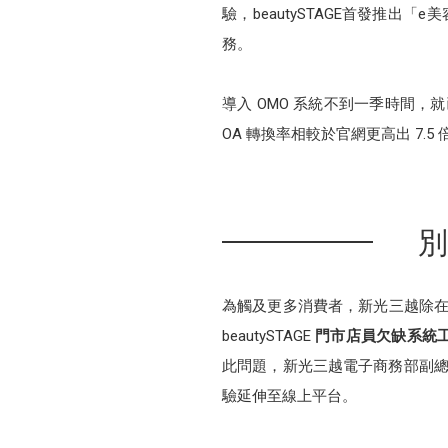
驗，beautySTAGE首發推出「
務。
導入 OMO 系統不到一季時間，就已經
OA 轉換率相較於官網更高出 7.5 
別
為觸及更多消費者，新光三越除在自
beautySTAGE
門市店員欠缺系統
此問題，新光三越電子商務部副總經理
驗延伸至線上平台。