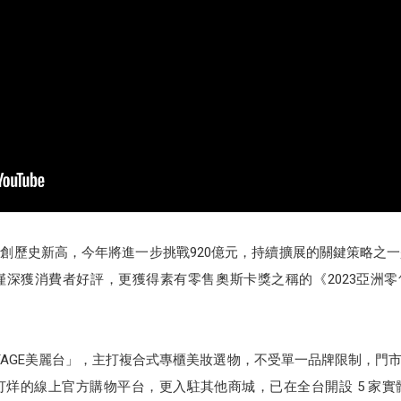
億元，創歷史新高，今年將進一步挑戰920億元，持續擴展的關鍵策略
消費者好評，更獲得素有零售奧斯卡獎之稱的《2023亞洲零售大獎》Ret
ySTAGE美麗台」，主打複合式專櫃美妝選物，不受單一品牌限制，
打烊的線上官方購物平台，更入駐其他商城，已在全台開設 5 家