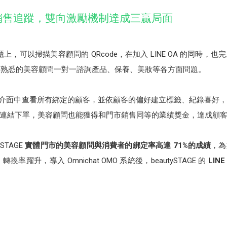
銷售追蹤，雙向激勵機制達成三贏局面
門市專櫃上，可以掃描美容顧問的 QRcode，在加入 LINE OA 的同
時可以跟熟悉的美容顧問一對一諮詢產品、保養、美妝等各方面問題。
t APP 介面中查看所有綁定的顧客，並依顧客的偏好建立標籤、紀錄喜
連結下單，美容顧問也能獲得和門市銷售同等的業績獎金，達成顧
TAGE
實體門市的美容顧問與消費者的綁定率高達 71%的成績
，為
轉換率躍升，導入 Omnichat OMO 系統後，beautySTAGE 的
LIN