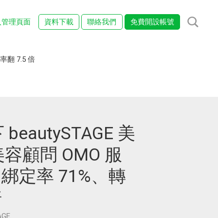
入管理頁面
資料下載
聯絡我們
免費開設帳號
翻 7.5 倍
eautySTAGE 美
美容顧問 OMO 服
A 綁定率 71%、轉
倍
GE