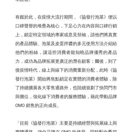
有鑑於此，在疫情大流行期間，《協發行泡菜》便以
口碑聲譽的堆疊為核心，下足心力在內容與口碑行銷
上，鎖定特定領域的專家或意見領袖，請他們將真實
的產品體驗、泡菜及皮蛋拌醬的多元使用方法介紹給
他們的粉絲，讓這些消費者能知曉品牌優秀的產品
力，成功為品牌拓展更廣泛的潛在顧客；爾後，到了
後疫情時代，線上與線下的消費重新分配，此時《協
發行泡菜》開始將焦點鎖定在實體的消費者體驗，除
了持續擴展各大零售通路外，也陸續規劃了快閃門市
與攤位，強化線下消費者的服務體驗，藉此帶動品牌
OMO 銷售的正向成長。
「目前《協發行泡菜》主要是持續經營與拓展線上與