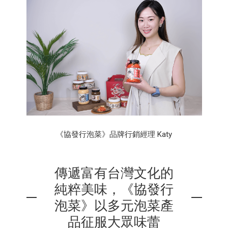
《協發行泡菜》品牌行銷經理 Katy
傳遞富有台灣文化的
純粹美味，《協發行
泡菜》以多元泡菜產
品征服大眾味蕾