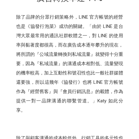
除了品牌的分眾行銷策略外，LINE 官方帳號的經營
也是《協發行泡菜》成功的關鍵。「由於 LINE 是台
灣大眾最常用的通訊社群軟體之一，對 LINE 的使用
率與黏著度都很高，而在廣告成本逐年攀升的現在，
將所謂的『公域流量轉換到私域流量』就變得十分重
要，因為『私域流量』的溝通成本相對低、流量變現
的機率較高，加上互動性和號召性也比一般社群媒體
還要強，所以這幾年《協發行》也將 LINE 官方帳號
作為『經營舊客』與『會員行銷訊息』的載體，作為
提供一對一品牌溝通的聯繫管道。」Katy 如此分
享。
除了與顧客溝通的成本較低外，行銷工具的多元性也