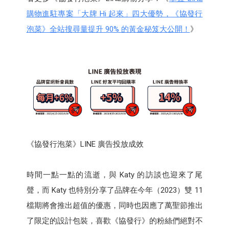
購物進駐專案「大牌 Hi 起來」四大優勢，《協發行
泡菜》全站搜尋量提升 90% 的黃金秘笈大公開！
》
《協發行泡菜》LINE 廣告投放成效
時間一點一點的流逝，與 Katy 的訪談也迎來了尾
聲，而 Katy 也特別分享了品牌在今年（2023）雙 11
檔期將會推出超值的優惠，同時也因應了萬聖節推出
了限定的設計包裝，喜歡《協發行》的粉絲們絕對不