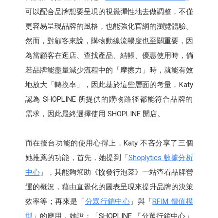
可以配合品牌想要呈現的視覺彈性地去做調整，不僅
更容易呈現品牌的風格，也能強化官網的瀏覽體驗。
然而，對顧客來說，購物動線流暢度也至關重要，因
為當顧客在逛店、查找產品、結帳、優惠使用時，倘
若品牌能盡量減少流程中的「摩擦力」時，就能有效
地放大「轉換率」，因此基於這些層面的考量，Katy
認為 SHOPLINE 所提供的購物路徑都能符合品牌的
需求，因此最終選擇使用 SHOPLINE 開店。
而在後台功能的使用心得上，Katy 不吝分享了三個
她推薦的功能，首先，她提到「
Shoplytics 數據分析
中心
」，其能夠幫助《協發行泡菜》一站查看品牌營
運的概況，藉由直覺化的圖表呈現來提升品牌的決策
效率等；再來是「
分眾行銷中心
」與「
RFIM 價值模
型
」的應用，她說：「SHOPLINE 『分眾行銷中心』