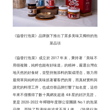
《協發行泡菜》品牌旗下推出了眾多美味又獨特的泡
菜品項
《協發行泡菜》成立於 2017 年末，秉持著「美味不
用很複雜，純粹也能有好味道」的精神，嚴選台灣在
地天然的好食材，並堅持無添料的製成理念，致力用
最簡單與純粹的美味抓著饕客們的胃，而真材實料與
講究的料理工序，也成功替品牌打響了知名度，這些
年來不僅獲得了數十萬網友超過 4.8 星的好評見證，
更是 2020-2022 年蟬聯年度辦公室團購 No.1 的泡菜
品牌。而除了對美味的追求不落人後，《協發行泡