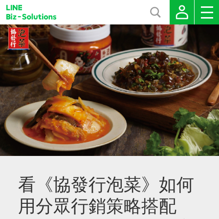
看《協發行泡菜》如何
用分眾行銷策略搭配