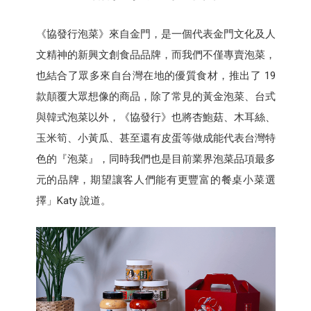
《協發行泡菜》來自金門，是一個代表金門文化及人
文精神的新興文創食品品牌，而我們不僅專賣泡菜，
也結合了眾多來自台灣在地的優質食材，推出了 19
款顛覆大眾想像的商品，除了常見的黃金泡菜、台式
與韓式泡菜以外，《協發行》也將杏鮑菇、木耳絲、
玉米筍、小黃瓜、甚至還有皮蛋等做成能代表台灣特
色的『泡菜』，同時我們也是目前業界泡菜品項最多
元的品牌，期望讓客人們能有更豐富的餐桌小菜選
擇」Katy 說道。