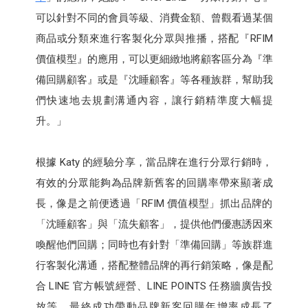
可以針對不同的會員等級、消費金額、曾觀看過某個
商品或分類來進行客製化分眾與推播，搭配『RFIM
價值模型』的應用，可以更細緻地將顧客區分為『準
備回購顧客』或是『沈睡顧客』等各種族群，幫助我
們快速地去規劃溝通內容，讓行銷精準度大幅提
升。」
根據 Katy 的經驗分享，當品牌在進行分眾行銷時，
有效的分眾能夠為品牌新舊客的回購率帶來顯著成
長，像是之前便透過「RFIM 價值模型」抓出品牌的
「沈睡顧客」與「流失顧客」，提供他們優惠誘因來
喚醒他們回購；同時也有針對「準備回購」等族群進
行客製化溝通，搭配整體品牌的再行銷策略，像是配
合 LINE 官方帳號經營、LINE POINTS 任務牆廣告投
放等，最終成功帶動品牌新客回購年增率成長了