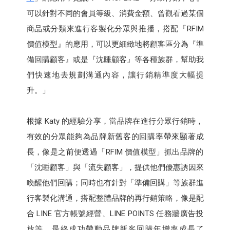
可以針對不同的會員等級、消費金額、曾觀看過某個
商品或分類來進行客製化分眾與推播，搭配『RFIM
價值模型』的應用，可以更細緻地將顧客區分為『準
備回購顧客』或是『沈睡顧客』等各種族群，幫助我
們快速地去規劃溝通內容，讓行銷精準度大幅提
升。」
根據 Katy 的經驗分享，當品牌在進行分眾行銷時，
有效的分眾能夠為品牌新舊客的回購率帶來顯著成
長，像是之前便透過「RFIM 價值模型」抓出品牌的
「沈睡顧客」與「流失顧客」，提供他們優惠誘因來
喚醒他們回購；同時也有針對「準備回購」等族群進
行客製化溝通，搭配整體品牌的再行銷策略，像是配
合 LINE 官方帳號經營、LINE POINTS 任務牆廣告投
放等，最終成功帶動品牌新客回購年增率成長了