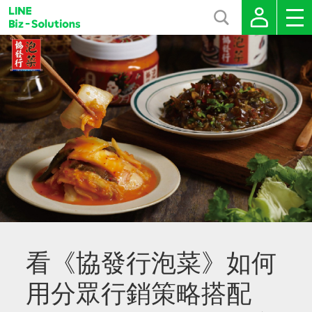
看《協發行泡菜》如何
用分眾行銷策略搭配