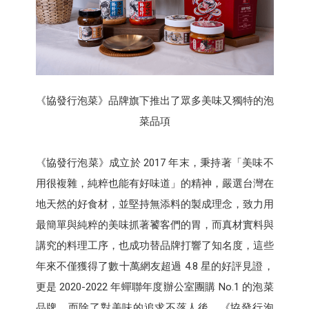
《協發行泡菜》品牌旗下推出了眾多美味又獨特的泡
菜品項
《協發行泡菜》成立於 2017 年末，秉持著「美味不
用很複雜，純粹也能有好味道」的精神，嚴選台灣在
地天然的好食材，並堅持無添料的製成理念，致力用
最簡單與純粹的美味抓著饕客們的胃，而真材實料與
講究的料理工序，也成功替品牌打響了知名度，這些
年來不僅獲得了數十萬網友超過 4.8 星的好評見證，
更是 2020-2022 年蟬聯年度辦公室團購 No.1 的泡菜
品牌。而除了對美味的追求不落人後，《協發行泡