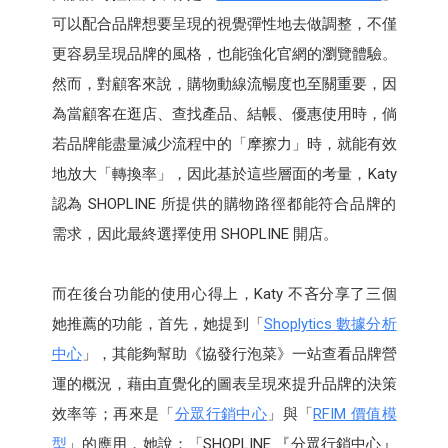
可以配合品牌想要呈現的視覺彈性地去做調整，不僅
更容易呈現品牌的風格，也能強化官網的瀏覽體驗。
然而，對顧客來說，購物動線流暢度也至關重要，因
為當顧客在逛店、查找產品、結帳、優惠使用時，倘
若品牌能盡量減少流程中的「摩擦力」時，就能有效
地放大「轉換率」，因此基於這些層面的考量，Katy
認為 SHOPLINE 所提供的購物路徑都能符合品牌的
需求，因此最終選擇使用 SHOPLINE 開店。
而在後台功能的使用心得上，Katy 不吝分享了三個
她推薦的功能，首先，她提到「
Shoplytics 數據分析
中心
」，其能夠幫助《協發行泡菜》一站查看品牌營
運的概況，藉由直覺化的圖表呈現來提升品牌的決策
效率等；再來是「
分眾行銷中心
」與「
RFIM 價值模
型
」的應用，她說：「SHOPLINE 『分眾行銷中心』