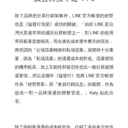
除了品牌的分眾行銷策略外，LINE 官方帳號的經營
也是《協發行泡菜》成功的關鍵。「由於 LINE 是台
灣大眾最常用的通訊社群軟體之一，對 LINE 的使用
率與黏著度都很高，而在廣告成本逐年攀升的現在，
將所謂的『公域流量轉換到私域流量』就變得十分重
要，因為『私域流量』的溝通成本相對低、流量變現
的機率較高，加上互動性和號召性也比一般社群媒體
還要強，所以這幾年《協發行》也將 LINE 官方帳號
作為『經營舊客』與『會員行銷訊息』的載體，作為
提供一對一品牌溝通的聯繫管道。」Katy 如此分
享。
除了與顧客溝通的成本較低外，行銷工具的多元性也