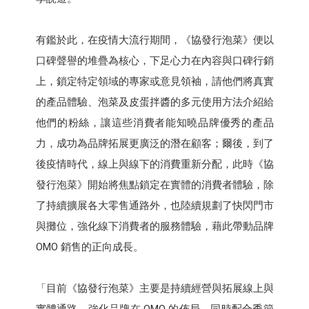
有鑑於此，在疫情大流行期間，《協發行泡菜》便以
口碑聲譽的堆疊為核心，下足心力在內容與口碑行銷
上，鎖定特定領域的專家或意見領袖，請他們將真實
的產品體驗、泡菜及皮蛋拌醬的多元使用方法介紹給
他們的粉絲，讓這些消費者能知曉品牌優秀的產品
力，成功為品牌拓展更廣泛的潛在顧客；爾後，到了
後疫情時代，線上與線下的消費重新分配，此時《協
發行泡菜》開始將焦點鎖定在實體的消費者體驗，除
了持續擴展各大零售通路外，也陸續規劃了快閃門市
與攤位，強化線下消費者的服務體驗，藉此帶動品牌
OMO 銷售的正向成長。
「目前《協發行泡菜》主要是持續經營與拓展線上與