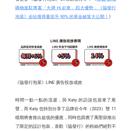
購物進駐專案「大牌 Hi 起來」四大優勢，《協發行
泡菜》全站搜尋量提升 90% 的黃金秘笈大公開！
》
《協發行泡菜》LINE 廣告投放成效
時間一點一點的流逝，與 Katy 的訪談也迎來了尾
聲，而 Katy 也特別分享了品牌在今年（2023）雙 11
檔期將會推出超值的優惠，同時也因應了萬聖節推出
了限定的設計包裝，喜歡《協發行》的粉絲們絕對不