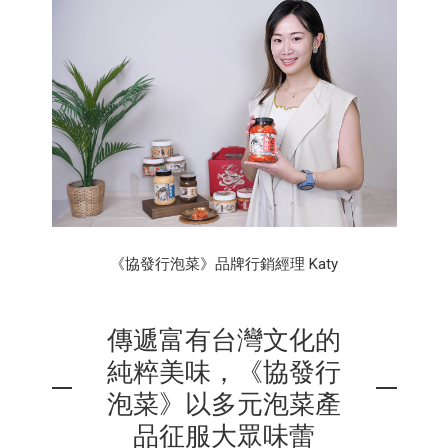
《協發行泡菜》品牌行銷經理 Katy
傳遞富有台灣文化的
純粹美味，《協發行
泡菜》以多元泡菜產
品征服大眾味蕾