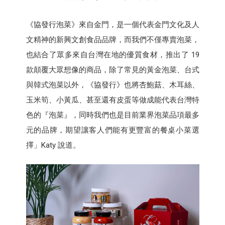
《協發行泡菜》來自金門，是一個代表金門文化及人
文精神的新興文創食品品牌，而我們不僅專賣泡菜，
也結合了眾多來自台灣在地的優質食材，推出了 19
款顛覆大眾想像的商品，除了常見的黃金泡菜、台式
與韓式泡菜以外，《協發行》也將杏鮑菇、木耳絲、
玉米筍、小黃瓜、甚至還有皮蛋等做成能代表台灣特
色的『泡菜』，同時我們也是目前業界泡菜品項最多
元的品牌，期望讓客人們能有更豐富的餐桌小菜選
擇」Katy 說道。