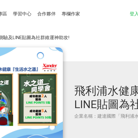
專區
學習中心
合作夥伴
專欄作家
登
驗及LINE貼圖為社群維運神助攻!
飛利浦水健
LINE貼圖為
企業名稱：建達國際「飛利浦