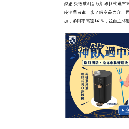
傑思·愛德威創意設計破格式選單
使消費者進一步了解商品內容。
加，參與率高達141%，並自主