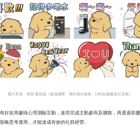
圖片來源：傑思·愛德威（建達國際「飛利浦水健康」LINE貼圖畫面示意圖）
有好友用趣味心理測驗互動，進而完成主動參與及擴散，再透過節
經過策略思考運用，才能達成有效的社群經營。