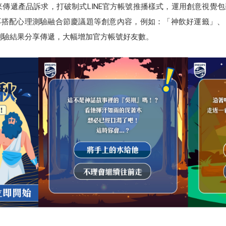
來傳遞產品訴求，打破制式LINE官方帳號推播樣式，運用創意視覺
再搭配心理測驗融合節慶議題等創意內容，例如：「神飲好運籤」、
將測驗結果分享傳遞，大幅增加官方帳號好友數。