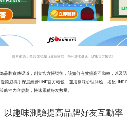
圖片來源：傑思·愛德威（建達國際「飛利浦水健康」LINE官方帳號）
號作為品牌宣傳渠道，創立官方帳號後，該如何有效提高互動率，以及
威攜手深度經營LINE官方帳號，運用趣味心理測驗，搭配LINE POINT
策略性內容規劃，快速累積好友數量。
以趣味測驗提高品牌好友互動率