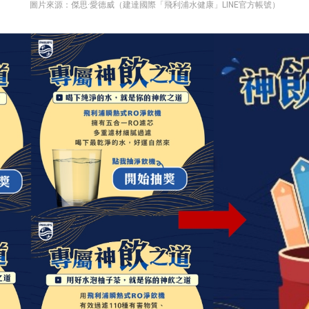
圖片來源：傑思·愛德威（建達國際「飛利浦水健康」LINE官方帳號）