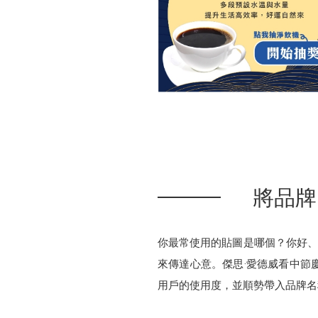
將品牌
你最常使用的貼圖是哪個？你好、
來傳達心意。傑思·愛德威看中節
用戶的使用度，並順勢帶入品牌名