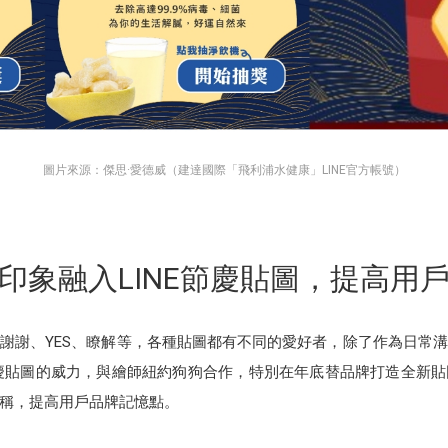
圖片來源：傑思·愛德威（建達國際「飛利浦水健康」LINE官方帳號）
印象融入LINE節慶貼圖，提高用
謝謝、YES、瞭解等，各種貼圖都有不同的愛好者，除了作為日常
慶貼圖的威力，與繪師紐約狗狗合作，特別在年底替品牌打造全新
稱，提高用戶品牌記憶點。