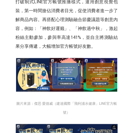
打破制式LINE官方帳號推播樣式，運用創意視覺包
裝，第一時間搶佔消費者目光，促使消費者進一步了
解商品內容。再搭配心理測驗融合節慶議題等創意內
容，例如：「神飲好運籤」、「神飲過中秋」，激起
粉絲主動參加，參與率高達141%，並自主將測驗結
果分享傳遞，大幅增加官方帳號好友數。
圖片來源：傑思·愛德威（建達國際「飛利浦水健康」LINE官方帳
號）