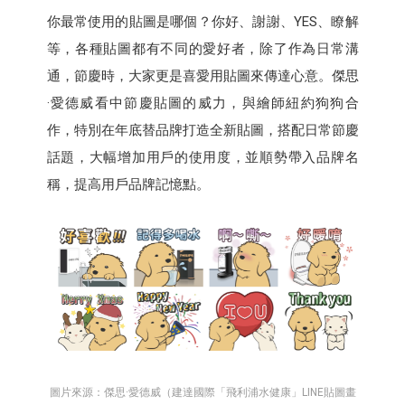
你最常使用的貼圖是哪個？你好、謝謝、YES、瞭解
等，各種貼圖都有不同的愛好者，除了作為日常溝
通，節慶時，大家更是喜愛用貼圖來傳達心意。傑思
·愛德威看中節慶貼圖的威力，與繪師紐約狗狗合
作，特別在年底替品牌打造全新貼圖，搭配日常節慶
話題，大幅增加用戶的使用度，並順勢帶入品牌名
稱，提高用戶品牌記憶點。
圖片來源：傑思·愛德威（建達國際「飛利浦水健康」LINE貼圖畫