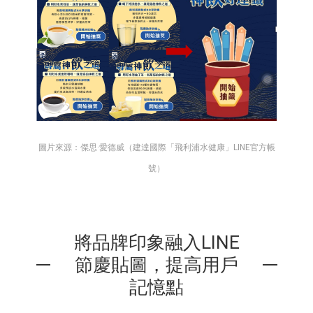
圖片來源：傑思·愛德威（建達國際「飛利浦水健康」LINE官方帳
號）
將品牌印象融入LINE
節慶貼圖，提高用戶
記憶點