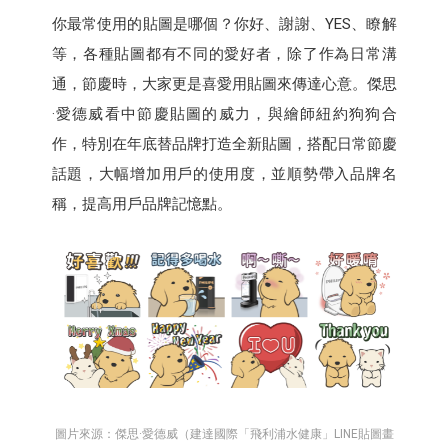
你最常使用的貼圖是哪個？你好、謝謝、YES、瞭解
等，各種貼圖都有不同的愛好者，除了作為日常溝
通，節慶時，大家更是喜愛用貼圖來傳達心意。傑思
·愛德威看中節慶貼圖的威力，與繪師紐約狗狗合
作，特別在年底替品牌打造全新貼圖，搭配日常節慶
話題，大幅增加用戶的使用度，並順勢帶入品牌名
稱，提高用戶品牌記憶點。
圖片來源：傑思·愛德威（建達國際「飛利浦水健康」LINE貼圖畫