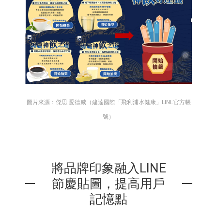
圖片來源：傑思·愛德威（建達國際「飛利浦水健康」LINE官方帳
號）
將品牌印象融入LINE
節慶貼圖，提高用戶
記憶點