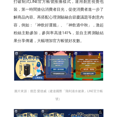
打破制式LINE官方帳號推播樣式，運用創意視覺包
裝，第一時間搶佔消費者目光，促使消費者進一步了
解商品內容。再搭配心理測驗融合節慶議題等創意內
容，例如：「神飲好運籤」、「神飲過中秋」，激起
粉絲主動參加，參與率高達141%，並自主將測驗結
果分享傳遞，大幅增加官方帳號好友數。
圖片來源：傑思·愛德威（建達國際「飛利浦水健康」LINE官方帳
號）